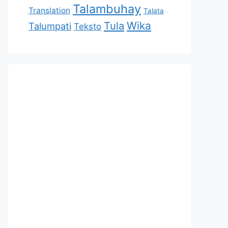
Talambuhay
Translation
Talata
Tula
Wika
Talumpati
Teksto