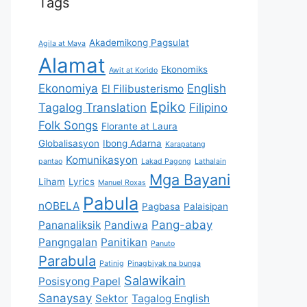
Tags
Akademikong Pagsulat
Agila at Maya
Alamat
Ekonomiks
Awit at Korido
Ekonomiya
English
El Filibusterismo
Epiko
Tagalog Translation
Filipino
Folk Songs
Florante at Laura
Globalisasyon
Ibong Adarna
Karapatang
Komunikasyon
pantao
Lakad Pagong
Lathalain
Mga Bayani
Liham
Lyrics
Manuel Roxas
Pabula
nOBELA
Pagbasa
Palaisipan
Pang-abay
Pananaliksik
Pandiwa
Pangngalan
Panitikan
Panuto
Parabula
Patinig
Pinagbiyak na bunga
Salawikain
Posisyong Papel
Sanaysay
Sektor
Tagalog English