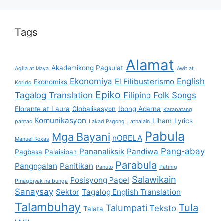
Tags
Alamat
Akademikong Pagsulat
Agila at Maya
Awit at
Ekonomiya
English
El Filibusterismo
Ekonomiks
Korido
Epiko
Tagalog Translation
Filipino Folk Songs
Florante at Laura
Globalisasyon
Ibong Adarna
Karapatang
Komunikasyon
Liham
Lyrics
pantao
Lakad Pagong
Lathalain
Pabula
Mga Bayani
nOBELA
Manuel Roxas
Pang-abay
Pananaliksik
Pandiwa
Pagbasa
Palaisipan
Parabula
Pangngalan
Panitikan
Panuto
Patinig
Salawikain
Posisyong Papel
Pinagbiyak na bunga
Sanaysay
Sektor
Tagalog English Translation
Talambuhay
Tula
Talumpati
Teksto
Talata