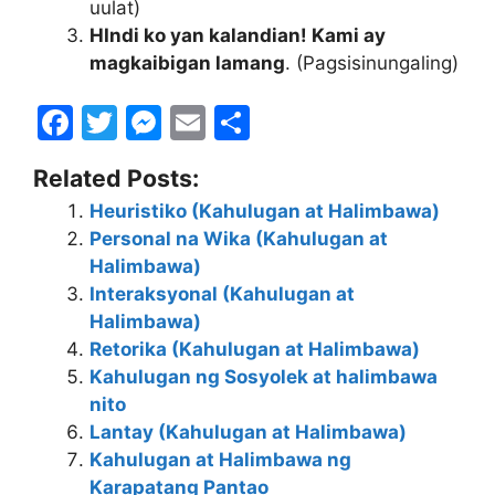
uulat)
HIndi ko yan kalandian! Kami ay
magkaibigan lamang
. (Pagsisinungaling)
F
T
M
E
S
a
w
e
m
h
Related Posts:
c
itt
s
ai
ar
Heuristiko (Kahulugan at Halimbawa)
e
er
s
l
e
Personal na Wika (Kahulugan at
b
e
Halimbawa)
o
n
Interaksyonal (Kahulugan at
Halimbawa)
o
g
Retorika (Kahulugan at Halimbawa)
k
er
Kahulugan ng Sosyolek at halimbawa
nito
Lantay (Kahulugan at Halimbawa)
Kahulugan at Halimbawa ng
Karapatang Pantao