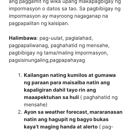
ang paggamit ng wika upang makapagbigay ng
impormasyon o datos sa tao. Sa pagbibigay ng
impormasyon ay mayroong nagaganap na
pagpapalitan ng kaisipan.
Halimbawa
: pag-uulat, paglalahad,
pagpapaliwanag, paghahatid ng mensahe,
pagbibigay ng tama/maling impormasyon,
pagsisinungaling,pagpapahayag
Kailangan nating kumilos at gumawa
ng paraan para maisalba natin ang
kapaligiran dahil tayo rin ang
maaapektuhan sa huli
( paghahatid ng
mensahe)
Ayon sa weather forecast, mararanasan
natin ang hagupit ng bagyo bukas
kaya’t maging handa at alerto
( pag-