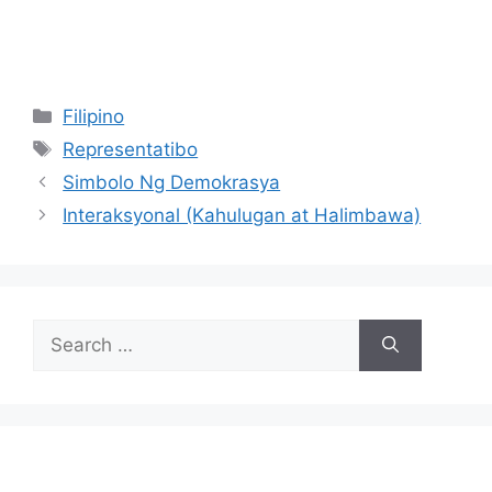
Categories
Filipino
Tags
Representatibo
Simbolo Ng Demokrasya
Interaksyonal (Kahulugan at Halimbawa)
Search
for: