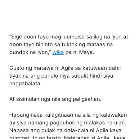
“Sige doon tayo mag-uumpisa sa ilog na ‘yon at
doon tayo hihinto sa tuktok ng mataas na
bundok na iyon,”
wika
pa ni Maya.
Gusto ng matawa ni Agila sa katuwaan dahil
tiyak na ang panalo niya subalit hindi siya
nagpahalata.
At sisimulan nga nila ang paligsahan.
Habang nasa kalagitnaan na sila ng kalawakan
ay siya namang pagbuhos ng malakas na ulan.
Nabasa ang bulak na dala-dala ni Agila kaya
bumigat ito ng husto. Nahirapan si Agila , kaya