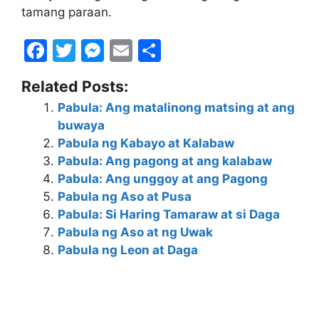
tamang paraan.
F
T
M
E
S
a
w
e
m
h
Related Posts:
c
itt
s
ai
ar
Pabula: Ang matalinong matsing at ang
e
er
s
l
e
buwaya
b
e
Pabula ng Kabayo at Kalabaw
o
n
Pabula: Ang pagong at ang kalabaw
Pabula: Ang unggoy at ang Pagong
o
g
Pabula ng Aso at Pusa
k
er
Pabula: Si Haring Tamaraw at si Daga
Pabula ng Aso at ng Uwak
Pabula ng Leon at Daga