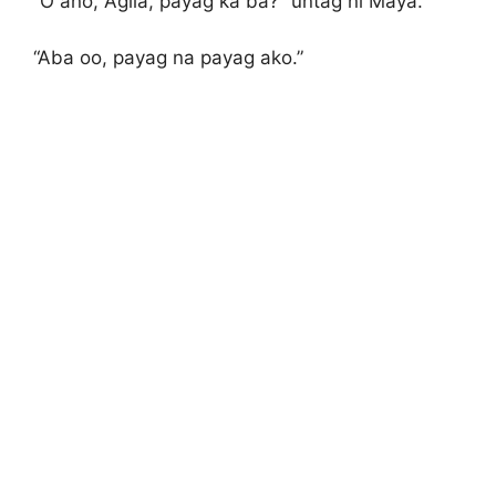
“O ano, Agila, payag ka ba?” untag ni Maya.
“Aba oo, payag na payag ako.”