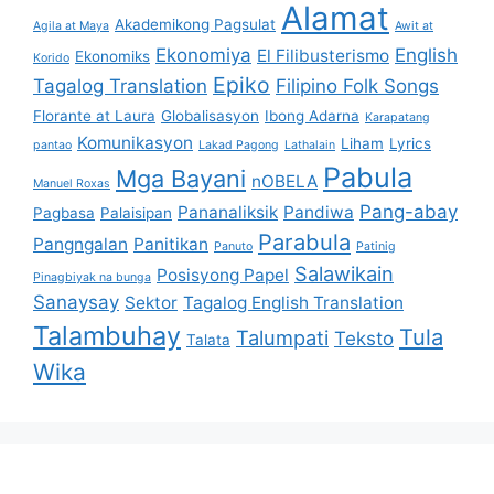
Alamat
Akademikong Pagsulat
Agila at Maya
Awit at
Ekonomiya
English
El Filibusterismo
Ekonomiks
Korido
Epiko
Tagalog Translation
Filipino Folk Songs
Florante at Laura
Globalisasyon
Ibong Adarna
Karapatang
Komunikasyon
Liham
Lyrics
pantao
Lakad Pagong
Lathalain
Pabula
Mga Bayani
nOBELA
Manuel Roxas
Pang-abay
Pananaliksik
Pandiwa
Pagbasa
Palaisipan
Parabula
Pangngalan
Panitikan
Panuto
Patinig
Salawikain
Posisyong Papel
Pinagbiyak na bunga
Sanaysay
Sektor
Tagalog English Translation
Talambuhay
Tula
Talumpati
Teksto
Talata
Wika