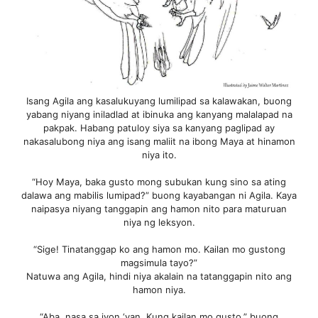
Isang Agila ang kasalukuyang lumilipad sa kalawakan, buong
yabang niyang iniladlad at ibinuka ang kanyang malalapad na
pakpak. Habang patuloy siya sa kanyang paglipad ay
nakasalubong niya ang isang maliit na ibong Maya at hinamon
niya ito.
“Hoy Maya, baka gusto mong subukan kung sino sa ating
dalawa ang mabilis lumipad?” buong kayabangan ni Agila. Kaya
naipasya niyang tanggapin ang hamon nito para maturuan
niya ng leksyon.
“Sige! Tinatanggap ko ang hamon mo. Kailan mo gustong
magsimula tayo?”
Natuwa ang Agila, hindi niya akalain na tatanggapin nito ang
hamon niya.
“Aba, nasa sa iyon ‘yan. Kung kailan mo gusto,” buong