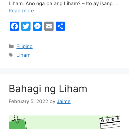
Liham. Ano nga ba ang Liham? – Ito ay isang …
Read more
F
T
M
E
S
a
w
e
m
h
c
itt
s
ai
ar
Categories
Filipino
e
er
s
l
e
Tags
Liham
b
e
o
n
o
g
Bahagi ng Liham
k
er
February 5, 2022
by
Jaime