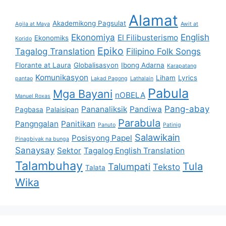
Alamat
Akademikong Pagsulat
Agila at Maya
Awit at
Ekonomiya
English
El Filibusterismo
Ekonomiks
Korido
Epiko
Tagalog Translation
Filipino Folk Songs
Florante at Laura
Globalisasyon
Ibong Adarna
Karapatang
Komunikasyon
Liham
Lyrics
pantao
Lakad Pagong
Lathalain
Pabula
Mga Bayani
nOBELA
Manuel Roxas
Pang-abay
Pananaliksik
Pandiwa
Pagbasa
Palaisipan
Parabula
Pangngalan
Panitikan
Panuto
Patinig
Salawikain
Posisyong Papel
Pinagbiyak na bunga
Sanaysay
Sektor
Tagalog English Translation
Talambuhay
Tula
Talumpati
Teksto
Talata
Wika