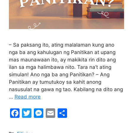
– Sa paksang ito, ating malalaman kung ano
nga ba ang kahulugan ng Panitikan at upang
mas maunawaan ito, ay makikita rin dito ang
ilan sa mga halimbawa nito. Tara na’t ating
simulan! Ano nga ba ang Panitikan? – Ang
Panitikan ay tumutukoy sa kahit anong
nasusulat na gawa ng tao. Kabilang na dito ang
…
Read more
F
T
M
E
S
a
w
e
m
h
c
itt
s
ai
ar
Categories