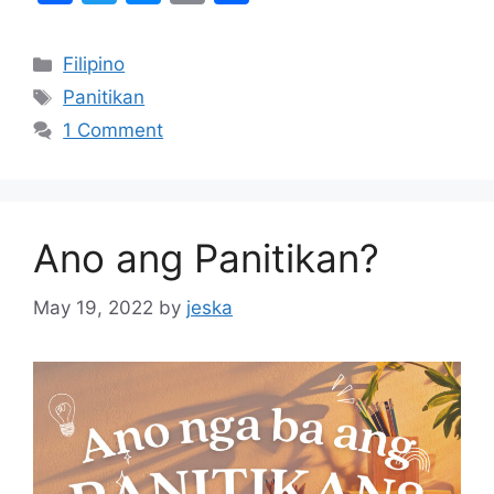
a
w
e
m
h
c
itt
s
ai
ar
Categories
Filipino
e
er
s
l
e
Tags
Panitikan
b
e
1 Comment
o
n
o
g
k
er
Ano ang Panitikan?
May 19, 2022
by
jeska