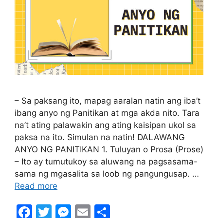
– Sa paksang ito, mapag aaralan natin ang iba’t
ibang anyo ng Panitikan at mga akda nito. Tara
na’t ating palawakin ang ating kaisipan ukol sa
paksa na ito. Simulan na natin! DALAWANG
ANYO NG PANITIKAN 1. Tuluyan o Prosa (Prose)
– Ito ay tumutukoy sa aluwang na pagsasama-
sama ng mgasalita sa loob ng pangungusap. …
Read more
F
T
M
E
S