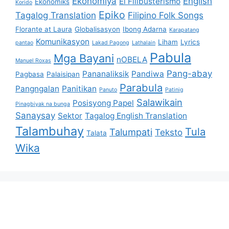
Ekonomiya
English
El Filibusterismo
Ekonomiks
Korido
Epiko
Tagalog Translation
Filipino Folk Songs
Florante at Laura
Globalisasyon
Ibong Adarna
Karapatang
Komunikasyon
Liham
Lyrics
pantao
Lakad Pagong
Lathalain
Pabula
Mga Bayani
nOBELA
Manuel Roxas
Pang-abay
Pananaliksik
Pandiwa
Pagbasa
Palaisipan
Parabula
Pangngalan
Panitikan
Panuto
Patinig
Salawikain
Posisyong Papel
Pinagbiyak na bunga
Sanaysay
Sektor
Tagalog English Translation
Talambuhay
Tula
Talumpati
Teksto
Talata
Wika