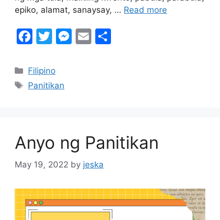
epiko, alamat, sanaysay, …
Read more
F
T
M
E
S
a
w
e
m
h
c
itt
s
ai
ar
Categories
Filipino
e
er
s
l
e
Tags
Panitikan
b
e
o
n
o
g
Anyo ng Panitikan
k
er
May 19, 2022
by
jeska