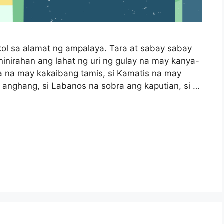
gkol sa alamat ng ampalaya. Tara at sabay sabay
ninirahan ang lahat ng uri ng gulay na may kanya-
a na may kakaibang tamis, si Kamatis na may
y anghang, si Labanos na sobra ang kaputian, si …