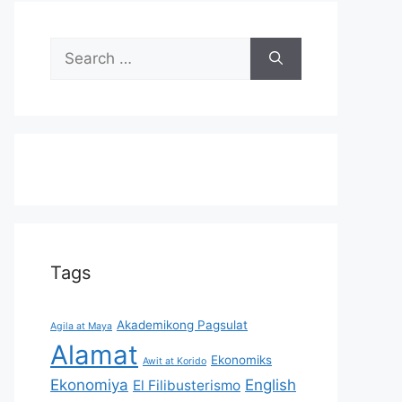
Search
for:
Tags
Akademikong Pagsulat
Agila at Maya
Alamat
Ekonomiks
Awit at Korido
Ekonomiya
English
El Filibusterismo