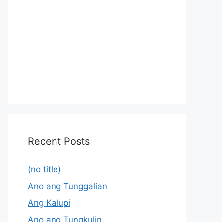
Recent Posts
(no title)
Ano ang Tunggalian
Ang Kalupi
Ano ang Tungkulin