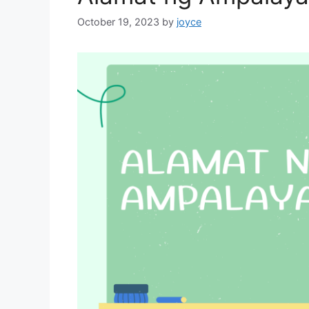
k
er
October 19, 2023
by
joyce