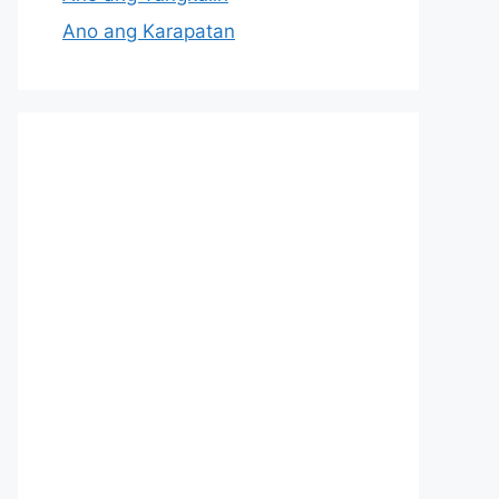
Ano ang Karapatan