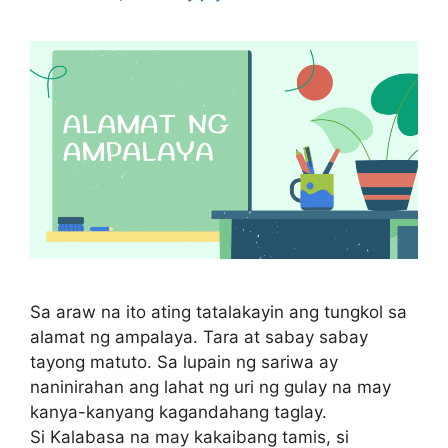
Sa araw na ito ating tatalakayin ang tungkol sa
alamat ng ampalaya. Tara at sabay sabay
tayong matuto. Sa lupain ng sariwa ay
naninirahan ang lahat ng uri ng gulay na may
kanya-kanyang kagandahang taglay.
Si Kalabasa na may kakaibang tamis, si