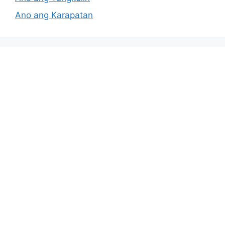
Ano ang Karapatan