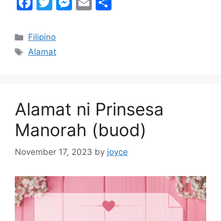
F
T
M
E
S
a
w
e
m
h
c
itt
s
ai
ar
Categories
Filipino
e
er
s
l
e
Tags
Alamat
b
e
o
n
o
g
Alamat ni Prinsesa
k
er
Manorah (buod)
November 17, 2023
by
joyce