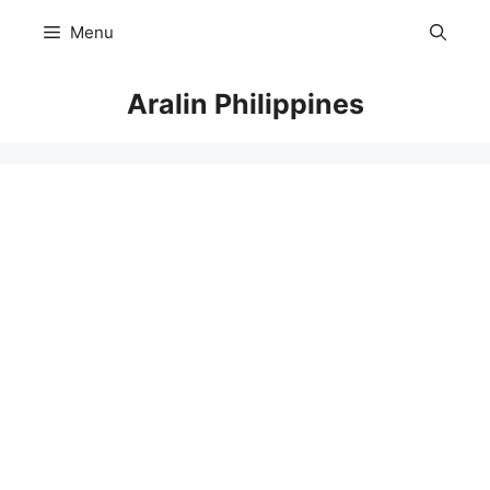
Skip
Menu
to
content
Aralin Philippines