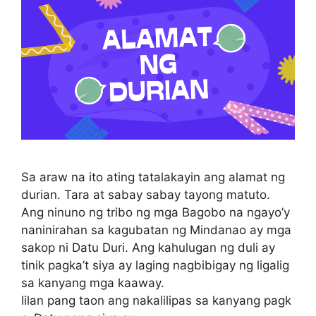
Sa araw na ito ating tatalakayin ang alamat ng
durian. Tara at sabay sabay tayong matuto.
Ang ninuno ng tribo ng mga Bagobo na ngayo’y
naninirahan sa kagubatan ng Mindanao ay mga
sakop ni Datu Duri. Ang kahulugan ng duli ay
tinik pagka’t siya ay laging nagbibigay ng ligalig
sa kanyang mga kaaway.
Iilan pang taon ang nakalilipas sa kanyang pagk