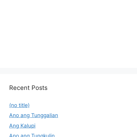
Recent Posts
(no title)
Ano ang Tunggalian
Ang Kalupi
Ano ang Tungkulin