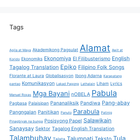
Tags
Alamat
Akademikong Pagsulat
Agila at Maya
Awit at
Ekonomiya
English
El Filibusterismo
Ekonomiks
Korido
Epiko
Tagalog Translation
Filipino Folk Songs
Florante at Laura
Globalisasyon
Ibong Adarna
Karapatang
Komunikasyon
Liham
Lyrics
pantao
Lakad Pagong
Lathalain
Pabula
Mga Bayani
nOBELA
Manuel Roxas
Pang-abay
Pananaliksik
Pandiwa
Pagbasa
Palaisipan
Parabula
Pangngalan
Panitikan
Panuto
Patinig
Salawikain
Posisyong Papel
Pinagbiyak na bunga
Sanaysay
Sektor
Tagalog English Translation
Talambuhay
Tula
Talumpati
Teksto
Talata