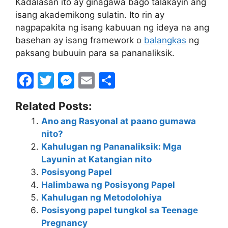
Kadalasan ito ay ginagawa bago talakayin ang
isang akademikong sulatin. Ito rin ay
nagpapakita ng isang kabuuan ng ideya na ang
basehan ay isang framework o
balangkas
ng
paksang bubuuin para sa pananaliksik.
F
T
M
E
S
a
w
e
m
h
Related Posts:
c
itt
s
ai
ar
Ano ang Rasyonal at paano gumawa
e
er
s
l
e
nito?
b
e
Kahulugan ng Pananaliksik: Mga
o
n
Layunin at Katangian nito
Posisyong Papel
o
g
Halimbawa ng Posisyong Papel
k
er
Kahulugan ng Metodolohiya
Posisyong papel tungkol sa Teenage
Pregnancy