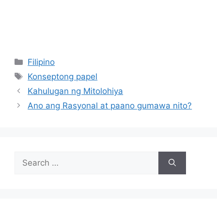
Categories
Filipino
Tags
Konseptong papel
Kahulugan ng Mitolohiya
Ano ang Rasyonal at paano gumawa nito?
Search
for: