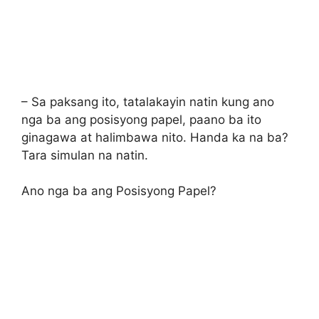
– Sa paksang ito, tatalakayin natin kung ano
nga ba ang posisyong papel, paano ba ito
ginagawa at halimbawa nito. Handa ka na ba?
Tara simulan na natin.
Ano nga ba ang Posisyong Papel?