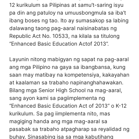
12 kurikulum sa Pilipinas at samu’t-saring isyu
pa din ang patuloy na umuusbongmula sa iba’t
ibang boses ng tao. Ito ay sumasakop sa labing
dalawang taong pag-aaral naisinabatas ng
Republic Act No. 10533, na kilala sa titulong
“Enhanced Basic Education Actof 2013”.
Layunin nitong mabigyan ng sapat na pag-aaral
ang mga Pilipino na gaya sa ibangbansa, kung
saan may matibay na kompetensiya, kakayahan
at kaalaman sa trabaho napinanghahawakan.
Bilang mga Senior High School na mag-aaral,
sang ayon kami sa pagiimplementa ng
“Enhanced Basic Education Act of 2013” o K-12
kurikulum. Sa pag iimplementa nito, mas
magiging handa ang mga mag-aaral sa
pasabak sa trabaho atpagharap sa reyalidad ng
buhay. Sinasabing isa sa mga kabutihang