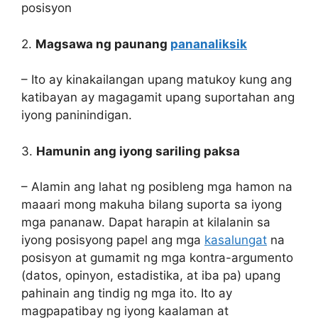
posisyon
2.
Magsawa ng paunang
pananaliksik
– Ito ay kinakailangan upang matukoy kung ang
katibayan ay magagamit upang suportahan ang
iyong paninindigan.
3.
Hamunin ang iyong sariling paksa
– Alamin ang lahat ng posibleng mga hamon na
maaari mong makuha bilang suporta sa iyong
mga pananaw. Dapat harapin at kilalanin sa
iyong posisyong papel ang mga
kasalungat
na
posisyon at gumamit ng mga kontra-argumento
(datos, opinyon, estadistika, at iba pa) upang
pahinain ang tindig ng mga ito. Ito ay
magpapatibay ng iyong kaalaman at