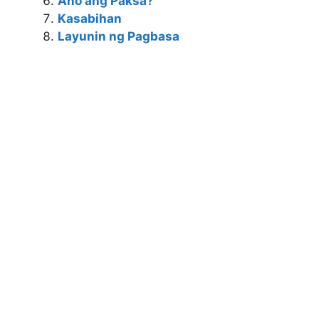
Ano ang Paksa?
k
er
Kasabihan
Layunin ng Pagbasa