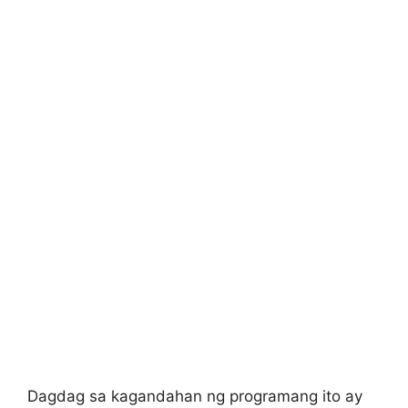
Dagdag sa kagandahan ng programang ito ay