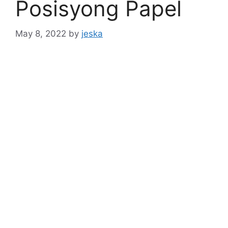
Posisyong Papel
May 8, 2022
by
jeska