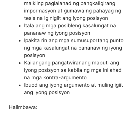
maikling paglalahad ng pangkaligirang
impormasyon at gumawa ng pahayag ng
tesis na iginigiit ang iyong posisyon
Itala ang mga posibleng kasalungat na
pananaw ng iyong posisyon
Ipakita rin ang mga sumusuportang punto
ng mga kasalungat na pananaw ng iyong
posisyon
Kailangang pangatwiranang mabuti ang
iyong posisyon sa kabila ng mga inilahad
na mga kontra-argumento
Ibuod ang iyong argumento at muling igiit
ang iyong posisyon
Halimbawa: