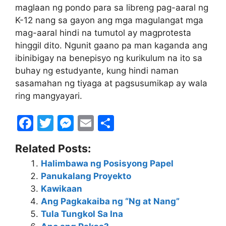
maglaan ng pondo para sa libreng pag-aaral ng
K-12 nang sa gayon ang mga magulangat mga
mag-aaral hindi na tumutol ay magprotesta
hinggil dito. Ngunit gaano pa man kaganda ang
ibinibigay na benepisyo ng kurikulum na ito sa
buhay ng estudyante, kung hindi naman
sasamahan ng tiyaga at pagsusumikap ay wala
ring mangyayari.
F
T
M
E
S
a
w
e
m
h
Related Posts:
c
itt
s
ai
ar
Halimbawa ng Posisyong Papel
e
er
s
l
e
Panukalang Proyekto
b
e
Kawikaan
o
n
Ang Pagkakaiba ng “Ng at Nang”
Tula Tungkol Sa Ina
o
g