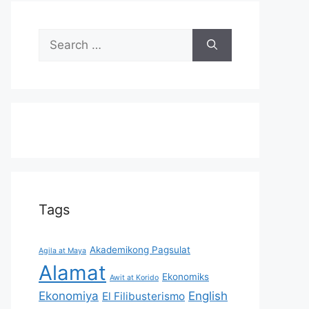
Search
for:
Tags
Akademikong Pagsulat
Agila at Maya
Alamat
Ekonomiks
Awit at Korido
Ekonomiya
English
El Filibusterismo