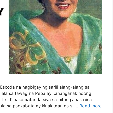
s Escoda na nagbigay ng sarili alang-alang sa
kilala sa tawag na Pepa ay ipinanganak noong
orte. Pinakamatanda siya sa pitong anak nina
la sa pagkabata ay kinakitaan na si …
Read more