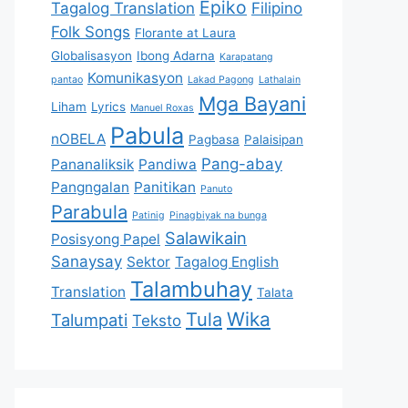
Epiko
Tagalog Translation
Filipino
Folk Songs
Florante at Laura
Globalisasyon
Ibong Adarna
Karapatang
Komunikasyon
pantao
Lakad Pagong
Lathalain
Mga Bayani
Liham
Lyrics
Manuel Roxas
Pabula
nOBELA
Pagbasa
Palaisipan
Pang-abay
Pananaliksik
Pandiwa
Pangngalan
Panitikan
Panuto
Parabula
Patinig
Pinagbiyak na bunga
Salawikain
Posisyong Papel
Sanaysay
Sektor
Tagalog English
Talambuhay
Translation
Talata
Tula
Wika
Talumpati
Teksto