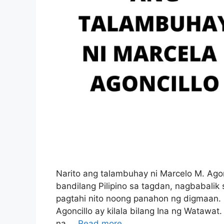
Narito ang talambuhay ni Marcelo M. Agonc
bandilang Pilipino sa tagdan, nagbabalik 
pagtahi nito noong panahon ng digmaan. S
Agoncillo ay kilala bilang Ina ng Watawat
na …
Read more