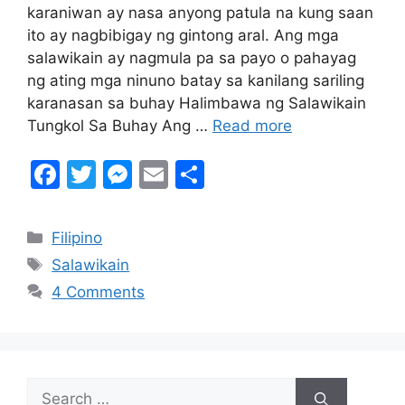
karaniwan ay nasa anyong patula na kung saan
ito ay nagbibigay ng gintong aral. Ang mga
salawikain ay nagmula pa sa payo o pahayag
ng ating mga ninuno batay sa kanilang sariling
karanasan sa buhay Halimbawa ng Salawikain
Tungkol Sa Buhay Ang …
Read more
F
T
M
E
S
a
w
e
m
h
c
itt
s
ai
ar
Categories
Filipino
e
er
s
l
e
Tags
Salawikain
b
e
4 Comments
o
n
o
g
k
er
Search