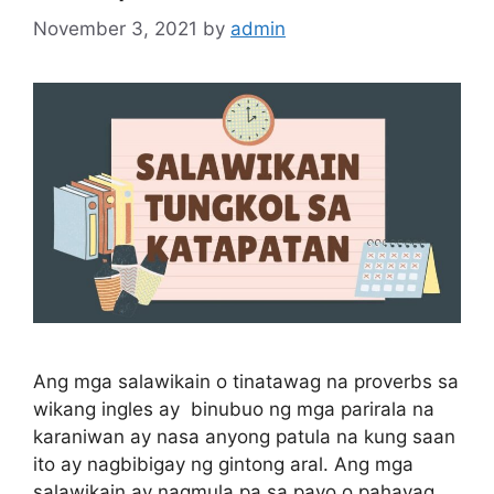
November 3, 2021
by
admin
Ang mga salawikain o tinatawag na proverbs sa
wikang ingles ay binubuo ng mga parirala na
karaniwan ay nasa anyong patula na kung saan
ito ay nagbibigay ng gintong aral. Ang mga
salawikain ay nagmula pa sa payo o pahayag