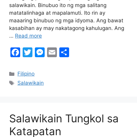
salawikain. Binubuo ito ng mga salitang
matatalinhaga at mapalamuti. Ito rin ay
maaaring binubuo ng mga idyoma. Ang bawat
kasabihan ay may nakatagong kahulugan. Ang
…
Read more
F
T
M
E
S
a
w
e
m
h
c
itt
s
ai
ar
Categories
Filipino
e
er
s
l
e
Tags
Salawikain
b
e
o
n
o
g
Salawikain Tungkol sa
k
er
Katapatan