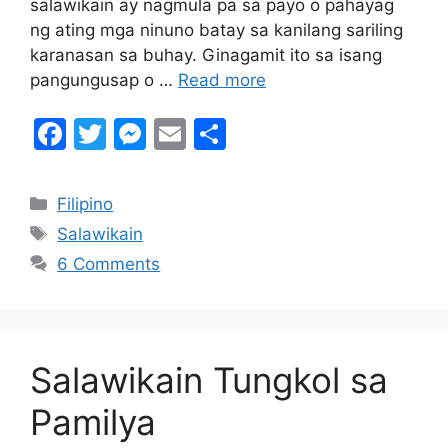
salawikain ay nagmula pa sa payo o pahayag
ng ating mga ninuno batay sa kanilang sariling
karanasan sa buhay. Ginagamit ito sa isang
pangungusap o …
Read more
F
T
M
E
S
a
w
e
m
h
c
itt
s
ai
ar
Categories
Filipino
e
er
s
l
e
Tags
Salawikain
b
e
6 Comments
o
n
o
g
k
er
Salawikain Tungkol sa
Pamilya