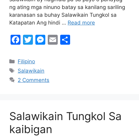
ng ating mga ninuno batay sa kanilang sariling
karanasan sa buhay Salawikain Tungkol sa
Katapatan Ang hindi …
Read more
F
T
M
E
S
a
w
e
m
h
c
itt
s
ai
ar
Categories
Filipino
e
er
s
l
e
Tags
Salawikain
b
e
2 Comments
o
n
o
g
k
er
Salawikain Tungkol Sa
kaibigan