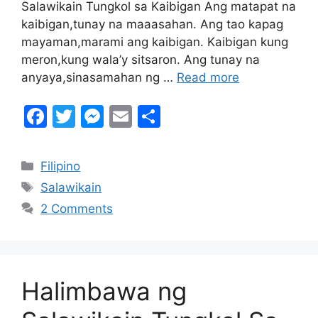
Salawikain Tungkol sa Kaibigan Ang matapat na
kaibigan,tunay na maaasahan. Ang tao kapag
mayaman,marami ang kaibigan. Kaibigan kung
meron,kung wala’y sitsaron. Ang tunay na
anyaya,sinasamahan ng …
Read more
F
T
M
E
S
a
w
e
m
h
c
itt
s
ai
ar
Categories
Filipino
e
er
s
l
e
Tags
Salawikain
b
e
2 Comments
o
n
o
g
k
er
Halimbawa ng