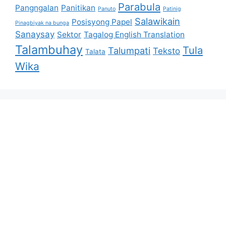
Parabula
Pangngalan
Panitikan
Panuto
Patinig
Salawikain
Posisyong Papel
Pinagbiyak na bunga
Sanaysay
Sektor
Tagalog English Translation
Talambuhay
Tula
Talumpati
Teksto
Talata
Wika