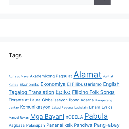
for:
Tags
Alamat
Akademikong Pagsulat
Agila at Maya
Awit at
Ekonomiya
English
El Filibusterismo
Ekonomiks
Korido
Epiko
Tagalog Translation
Filipino Folk Songs
Florante at Laura
Globalisasyon
Ibong Adarna
Karapatang
Komunikasyon
Liham
Lyrics
pantao
Lakad Pagong
Lathalain
Pabula
Mga Bayani
nOBELA
Manuel Roxas
Pang-abay
Pananaliksik
Pandiwa
Pagbasa
Palaisipan