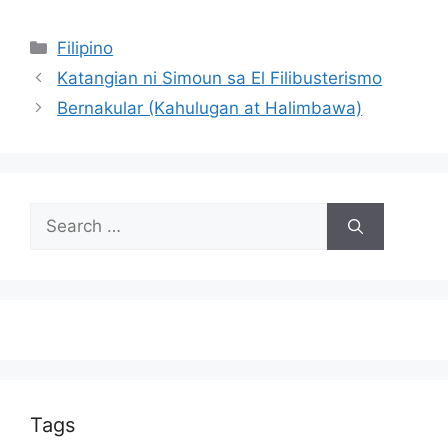
Categories
Filipino
Katangian ni Simoun sa El Filibusterismo
Bernakular (Kahulugan at Halimbawa)
Search
for:
Tags