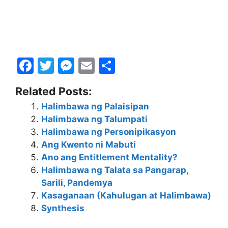
F
T
M
E
S
a
w
e
m
h
Related Posts:
c
itt
s
ai
ar
Halimbawa ng Palaisipan
e
er
s
l
e
Halimbawa ng Talumpati
b
e
Halimbawa ng Personipikasyon
o
n
Ang Kwento ni Mabuti
Ano ang Entitlement Mentality?
o
g
Halimbawa ng Talata sa Pangarap,
k
er
Sarili, Pandemya
Kasaganaan (Kahulugan at Halimbawa)
Synthesis