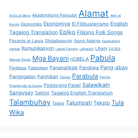
Alamat
Akademikong Pagsulat
Agila at Maya
Awit at
Ekonomiya
English
El Filibusterismo
Ekonomiks
Korido
Epiko
Tagalog Translation
Filipino Folk Songs
Florante at Laura
Globalisasyon
Ibong Adarna
Karapatang
Komunikasyon
Liham
Lyrics
pantao
Lakad Pagong
Lathalain
Pabula
Mga Bayani
nOBELA
Manuel Roxas
Pang-abay
Pananaliksik
Pandiwa
Pagbasa
Palaisipan
Parabula
Pangngalan
Panitikan
Panuto
Patinig
Salawikain
Posisyong Papel
Pinagbiyak na bunga
Sanaysay
Sektor
Tagalog English Translation
Talambuhay
Tula
Talumpati
Teksto
Talata
Wika