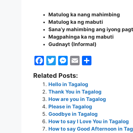
Matulog ka nang mahimbing
Matulog ka ng mabuti
Sana’y mahimbing ang iyong pag
Magpahinga ka ng mabuti
Gudnayt (Informal)
F
T
M
E
S
a
w
e
m
h
Related Posts:
c
itt
s
ai
ar
Hello in Tagalog
e
er
s
l
e
Thank You in Tagalog
b
e
How are you in Tagalog
o
n
Please in Tagalog
Goodbye in Tagalog
o
g
How to say I Love You in Tagalog
k
er
How to say Good Afternoon in Ta