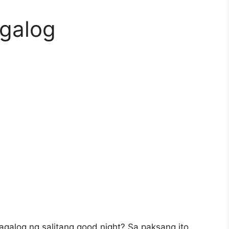
agalog
galog ng salitang good night? Sa paksang ito,