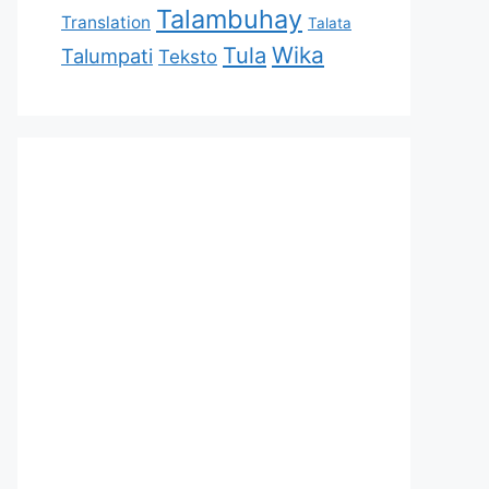
Talambuhay
Translation
Talata
Tula
Wika
Talumpati
Teksto