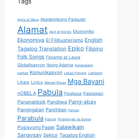
Tags
Akademikong Pagsulat
Agila at Maya
Alamat
Ekonomiks
Awit at Korido
Ekonomiya
English
El Filibusterismo
Epiko
Tagalog Translation
Filipino
Folk Songs
Florante at Laura
Globalisasyon
Ibong Adarna
Karapatang
Komunikasyon
pantao
Lakad Pagong
Lathalain
Mga Bayani
Liham
Lyrics
Manuel Roxas
Pabula
nOBELA
Pagbasa
Palaisipan
Pang-abay
Pananaliksik
Pandiwa
Pangngalan
Panitikan
Panuto
Parabula
Patinig
Pinagbiyak na bunga
Salawikain
Posisyong Papel
Sanaysay
Sektor
Tagalog English