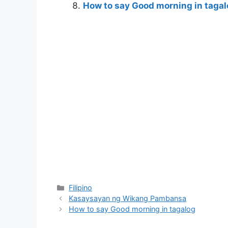
How to say Good morning in taga
Categories
Filipino
Kasaysayan ng Wikang Pambansa
How to say Good morning in tagalog