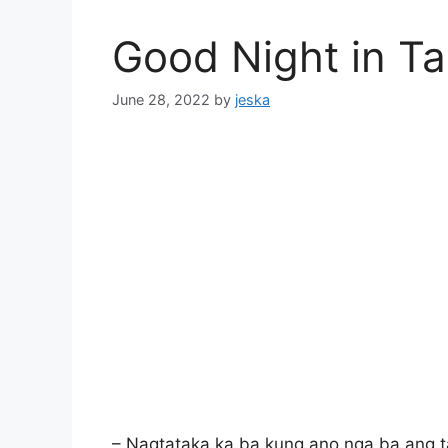
Good Night in T
June 28, 2022
by
jeska
– Nagtataka ka ba kung ano nga ba ang ta