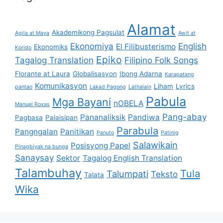
Alamat
Akademikong Pagsulat
Agila at Maya
Awit at
Ekonomiya
English
El Filibusterismo
Ekonomiks
Korido
Epiko
Tagalog Translation
Filipino Folk Songs
Florante at Laura
Globalisasyon
Ibong Adarna
Karapatang
Komunikasyon
Liham
Lyrics
pantao
Lakad Pagong
Lathalain
Pabula
Mga Bayani
nOBELA
Manuel Roxas
Pang-abay
Pananaliksik
Pandiwa
Pagbasa
Palaisipan
Parabula
Pangngalan
Panitikan
Panuto
Patinig
Salawikain
Posisyong Papel
Pinagbiyak na bunga
Sanaysay
Sektor
Tagalog English Translation
Talambuhay
Tula
Talumpati
Teksto
Talata
Wika