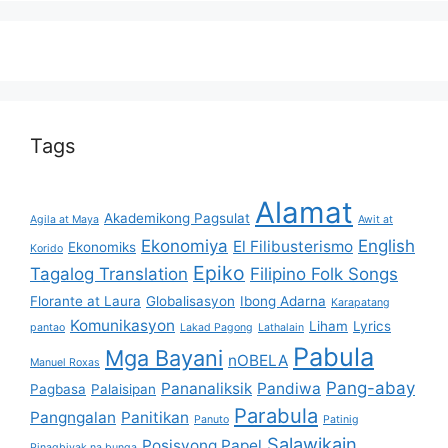
Tags
Alamat
Akademikong Pagsulat
Agila at Maya
Awit at
Ekonomiya
English
El Filibusterismo
Ekonomiks
Korido
Epiko
Tagalog Translation
Filipino Folk Songs
Florante at Laura
Globalisasyon
Ibong Adarna
Karapatang
Komunikasyon
Liham
Lyrics
pantao
Lakad Pagong
Lathalain
Pabula
Mga Bayani
nOBELA
Manuel Roxas
Pang-abay
Pananaliksik
Pandiwa
Pagbasa
Palaisipan
Parabula
Pangngalan
Panitikan
Panuto
Patinig
Salawikain
Posisyong Papel
Pinagbiyak na bunga