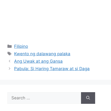
Categories
Filipino
Tags
Kwento ng dalawang palaka
Ang Uwak at ang Gansa
Pabula: Si Haring Tamaraw at si Daga
Search
for: