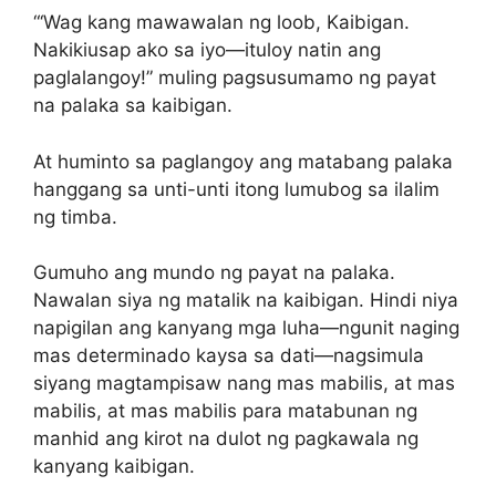
“‘Wag kang mawawalan ng loob, Kaibigan.
Nakikiusap ako sa iyo—ituloy natin ang
paglalangoy!” muling pagsusumamo ng payat
na palaka sa kaibigan.
At huminto sa paglangoy ang matabang palaka
hanggang sa unti-unti itong lumubog sa ilalim
ng timba.
Gumuho ang mundo ng payat na palaka.
Nawalan siya ng matalik na kaibigan. Hindi niya
napigilan ang kanyang mga luha—ngunit naging
mas determinado kaysa sa dati—nagsimula
siyang magtampisaw nang mas mabilis, at mas
mabilis, at mas mabilis para matabunan ng
manhid ang kirot na dulot ng pagkawala ng
kanyang kaibigan.