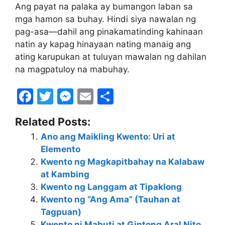
Ang payat na palaka ay bumangon laban sa
mga hamon sa buhay. Hindi siya nawalan ng
pag-asa—dahil ang pinakamatinding kahinaan
natin ay kapag hinayaan nating manaig ang
ating karupukan at tuluyan mawalan ng dahilan
na magpatuloy na mabuhay.
F
T
M
E
S
a
w
e
m
h
Related Posts:
c
itt
s
ai
ar
Ano ang Maikling Kwento: Uri at
e
er
s
l
e
Elemento
b
e
Kwento ng Magkapitbahay na Kalabaw
o
n
at Kambing
Kwento ng Langgam at Tipaklong
o
g
Kwento ng “Ang Ama” (Tauhan at
k
er
Tagpuan)
Kwento ni Mabuti at Gintong Aral Nito