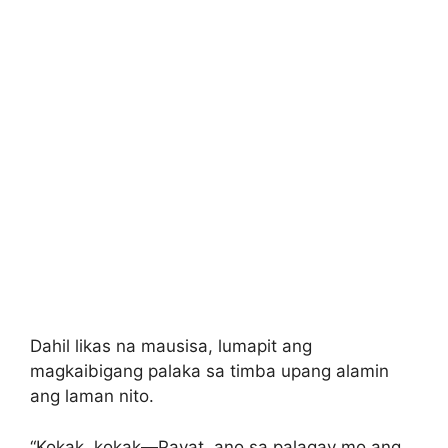
Dahil likas na mausisa, lumapit ang
magkaibigang palaka sa timba upang alamin
ang laman nito.
“Kokak, kokak—Payat, ano sa palagay mo ang