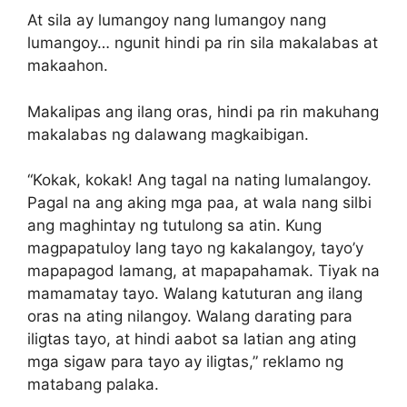
At sila ay lumangoy nang lumangoy nang
lumangoy… ngunit hindi pa rin sila makalabas at
makaahon.
Makalipas ang ilang oras, hindi pa rin makuhang
makalabas ng dalawang magkaibigan.
“Kokak, kokak! Ang tagal na nating lumalangoy.
Pagal na ang aking mga paa, at wala nang silbi
ang maghintay ng tutulong sa atin. Kung
magpapatuloy lang tayo ng kakalangoy, tayo’y
mapapagod lamang, at mapapahamak. Tiyak na
mamamatay tayo. Walang katuturan ang ilang
oras na ating nilangoy. Walang darating para
iligtas tayo, at hindi aabot sa latian ang ating
mga sigaw para tayo ay iligtas,” reklamo ng
matabang palaka.