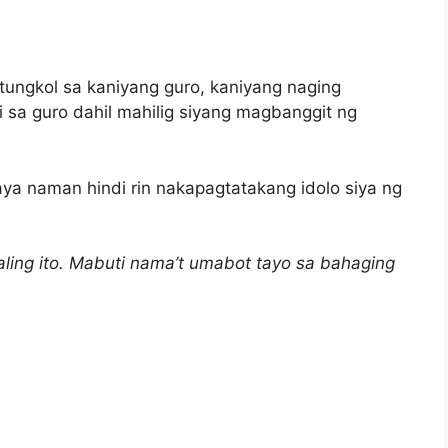
tungkol sa kaniyang guro, kaniyang naging
i sa guro dahil mahilig siyang magbanggit ng
aya naman hindi rin nakapagtatakang idolo siya ng
aling ito. Mabuti nama’t umabot tayo sa bahaging