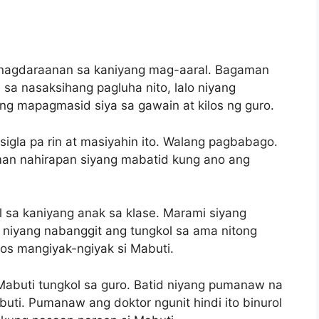
pinagdaraanan sa kaniyang mag-aaral. Bagaman
 sa nasaksihang pagluha nito, lalo niyang
ng mapagmasid siya sa gawain at kilos ng guro.
igla pa rin at masiyahin ito. Walang pagbabago.
aman nahirapan siyang mabatid kung ano ang
 sa kaniyang anak sa klase. Marami siyang
niyang nabanggit ang tungkol sa ama nitong
los mangiyak-ngiyak si Mabuti.
Mabuti tungkol sa guro. Batid niyang pumanaw na
uti. Pumanaw ang doktor ngunit hindi ito binurol