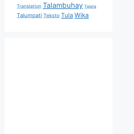
Talambuhay
Translation
Talata
Tula
Wika
Talumpati
Teksto