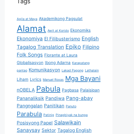
Tags
Akademikong Pagsulat
Agila at Maya
Alamat
Ekonomiks
Awit at Korido
Ekonomiya
English
El Filibusterismo
Epiko
Tagalog Translation
Filipino
Folk Songs
Florante at Laura
Globalisasyon
Ibong Adarna
Karapatang
Komunikasyon
pantao
Lakad Pagong
Lathalain
Mga Bayani
Liham
Lyrics
Manuel Roxas
Pabula
nOBELA
Pagbasa
Palaisipan
Pang-abay
Pananaliksik
Pandiwa
Pangngalan
Panitikan
Panuto
Parabula
Patinig
Pinagbiyak na bunga
Salawikain
Posisyong Papel
Sanaysay
Sektor
Tagalog English