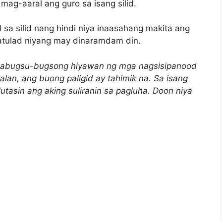
mag-aaral ang guro sa isang silid.
sa silid nang hindi niya inaasahang makita ang
 katulad niyang may dinaramdam din.
a pabugsu-bugsong hiyawan ng mga nagsisipanood
lan, ang buong paligid ay tahimik na. Sa isang
 lutasin ang aking suliranin sa pagluha. Doon niya