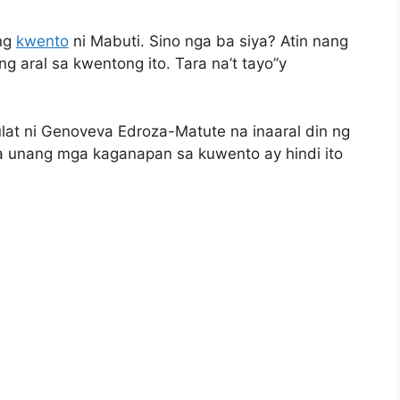
ang
kwento
ni Mabuti. Sino nga ba siya? Atin nang
ong aral sa kwentong ito. Tara na’t tayo”y
ulat ni Genoveva Edroza-Matute na inaaral din ng
 unang mga kaganapan sa kuwento ay hindi ito