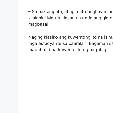
– Sa paksang ito, ating matutunghayan 
kilalanin! Matutuklasan rin natin ang gint
magbasa!
Naging klasiko ang kuwentong ito na isin
mga estudyante sa paaralan. Bagaman sa
mababatid na kuwento ito ng pag-ibig.