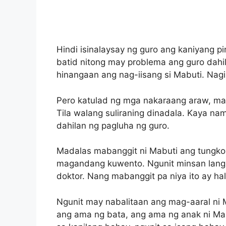
Hindi isinalaysay ng guro ang kaniyang 
batid nitong may problema ang guro dahil
hinangaan ang nag-iisang si Mabuti. Nagi
Pero katulad ng mga nakaraang araw, mas
Tila walang suliraning dinadala. Kaya n
dahilan ng pagluha ng guro.
Madalas mabanggit ni Mabuti ang tungkol
magandang kuwento. Ngunit minsan lang 
doktor. Nang mabanggit pa niya ito ay ha
Ngunit may nabalitaan ang mag-aaral ni 
ang ama ng bata, ang ama ng anak ni Mab