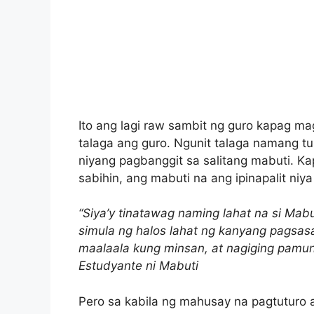
Ito ang lagi raw sambit ng guro kapag m
talaga ang guro. Ngunit talaga namang 
niyang pagbanggit sa salitang mabuti. Ka
sabihin, ang mabuti na ang ipinapalit niya
“Siya’y tinatawag naming lahat na si Mabu
simula ng halos lahat ng kanyang pagsasal
maalaala kung minsan, at nagiging pamun
Estudyante ni Mabuti
Pero sa kabila ng mahusay na pagtuturo a