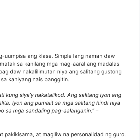
ag-uumpisa ang klase. Simple lang naman daw
tumatak sa kanilang mga mag-aaral ang madalas
pag daw nakalilimutan niya ang salitang gustong
 sa kaniyang nais banggitin.
ti kung siya’y nakatalikod. Ang salitang iyon ang
ita. Iyon ang pumalit sa mga salitang hindi niya
o sa mga sandaling pag-aalanganin.” –
t pakikisama, at magiliw na personalidad ng guro,