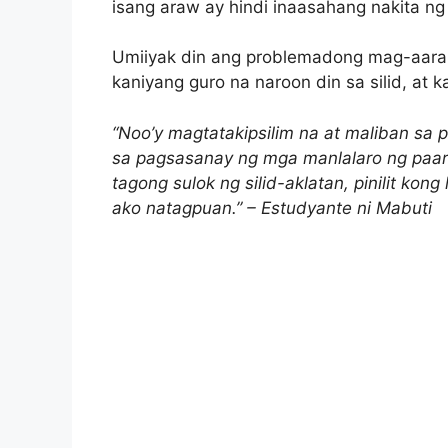
isang araw ay hindi inaasahang nakita ng 
Umiiyak din ang problemadong mag-aaral 
kaniyang guro na naroon din sa silid, at
“Noo’y magtatakipsilim na at maliban s
sa pagsasanay ng mga manlalaro ng paara
tagong sulok ng silid-aklatan, pinilit kong
ako natagpuan.” – Estudyante ni Mabuti