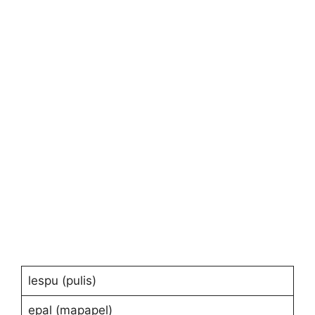
lespu (pulis)
epal (mapapel)