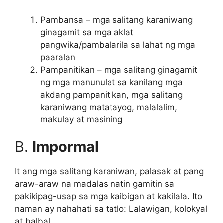
Pambansa – mga salitang karaniwang
ginagamit sa mga aklat
pangwika/pambalarila sa lahat ng mga
paaralan
Pampanitikan – mga salitang ginagamit
ng mga manunulat sa kanilang mga
akdang pampanitikan, mga salitang
karaniwang matatayog, malalalim,
makulay at masining
B.
Impormal
It ang mga salitang karaniwan, palasak at pang
araw-araw na madalas natin gamitin sa
pakikipag-usap sa mga kaibigan at kakilala. Ito
naman ay nahahati sa tatlo: Lalawigan, kolokyal
at balbal.