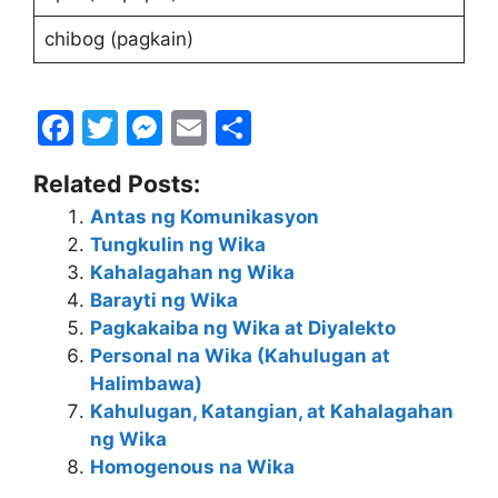
chibog (pagkain)
F
T
M
E
S
a
w
e
m
h
Related Posts:
c
itt
s
ai
ar
Antas ng Komunikasyon
e
er
s
l
e
Tungkulin ng Wika
b
e
Kahalagahan ng Wika
o
n
Barayti ng Wika
Pagkakaiba ng Wika at Diyalekto
o
g
Personal na Wika (Kahulugan at
k
er
Halimbawa)
Kahulugan, Katangian, at Kahalagahan
ng Wika
Homogenous na Wika