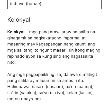
babaye (babae)
Kolokyal
Kolokyal
– mga pang araw-araw na salita na
ginagamit sa pagkakataong impormal at
maaaring may kagaspangan nang kaunti ang
mga salitang ito ngunit maaari rin itong maging
repinado ayon sa kung sino ang nagsasalita
nito.
Ang mga pagpapaikli ng isa, dalawa o mahigit
pang salita ay mauuri rin sa antas n ito.
Halimbawa: nasa’n (nasaan), pa’no (paano),
sa’kin (sa akin), sa’yo (sa iyo), kelan (kalian),
meron (mayroon)