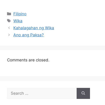
Categories
Filipino
Tags
Wika
Kahalagahan ng Wika
Ano ang Paksa?
Comments are closed.
Search
for: