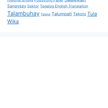
Posisyong Papel
Pinagbiyak na bunga
Sanaysay
Sektor
Tagalog English Translation
Talambuhay
Tula
Talumpati
Teksto
Talata
Wika