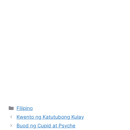
Categories
Filipino
Kwento ng Katutubong Kulay
Buod ng Cupid at Psyche