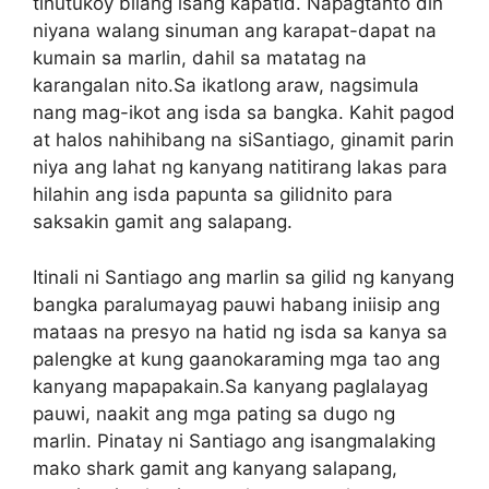
tinutukoy bilang isang kapatid. Napagtanto din
niyana walang sinuman ang karapat-dapat na
kumain sa marlin, dahil sa matatag na
karangalan nito.Sa ikatlong araw, nagsimula
nang mag-ikot ang isda sa bangka. Kahit pagod
at halos nahihibang na siSantiago, ginamit parin
niya ang lahat ng kanyang natitirang lakas para
hilahin ang isda papunta sa gilidnito para
saksakin gamit ang salapang.
Itinali ni Santiago ang marlin sa gilid ng kanyang
bangka paralumayag pauwi habang iniisip ang
mataas na presyo na hatid ng isda sa kanya sa
palengke at kung gaanokaraming mga tao ang
kanyang mapapakain.Sa kanyang paglalayag
pauwi, naakit ang mga pating sa dugo ng
marlin. Pinatay ni Santiago ang isangmalaking
mako shark gamit ang kanyang salapang,