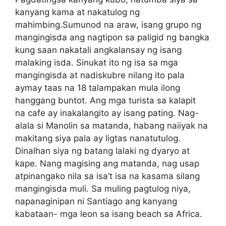
kanyang kama at nakatulog ng
mahimbing.Sumunod na araw, isang grupo ng
mangingisda ang nagtipon sa paligid ng bangka
kung saan nakatali angkalansay ng isang
malaking isda. Sinukat ito ng isa sa mga
mangingisda at nadiskubre nilang ito pala
aymay taas na 18 talampakan mula ilong
hanggang buntot. Ang mga turista sa kalapit
na cafe ay inakalangito ay isang pating. Nag-
alala si Manolin sa matanda, habang naiiyak na
makitang siya pala ay ligtas nanatutulog.
Dinalhan siya ng batang lalaki ng dyaryo at
kape. Nang magising ang matanda, nag usap
atpinangako nila sa isa’t isa na kasama silang
mangingisda muli. Sa muling pagtulog niya,
napanaginipan ni Santiago ang kanyang
kabataan- mga leon sa isang beach sa Africa.