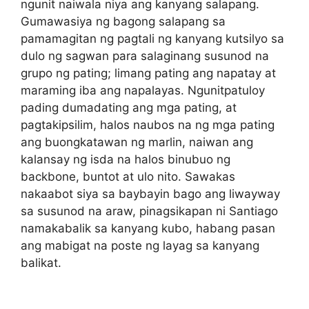
ngunit naiwala niya ang kanyang salapang.
Gumawasiya ng bagong salapang sa
pamamagitan ng pagtali ng kanyang kutsilyo sa
dulo ng sagwan para salaginang susunod na
grupo ng pating; limang pating ang napatay at
maraming iba ang napalayas. Ngunitpatuloy
pading dumadating ang mga pating, at
pagtakipsilim, halos naubos na ng mga pating
ang buongkatawan ng marlin, naiwan ang
kalansay ng isda na halos binubuo ng
backbone, buntot at ulo nito. Sawakas
nakaabot siya sa baybayin bago ang liwayway
sa susunod na araw, pinagsikapan ni Santiago
namakabalik sa kanyang kubo, habang pasan
ang mabigat na poste ng layag sa kanyang
balikat.