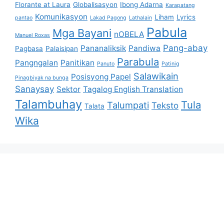
Florante at Laura
Globalisasyon
Ibong Adarna
Karapatang
Komunikasyon
Liham
Lyrics
pantao
Lakad Pagong
Lathalain
Pabula
Mga Bayani
nOBELA
Manuel Roxas
Pang-abay
Pananaliksik
Pandiwa
Pagbasa
Palaisipan
Parabula
Pangngalan
Panitikan
Panuto
Patinig
Salawikain
Posisyong Papel
Pinagbiyak na bunga
Sanaysay
Sektor
Tagalog English Translation
Talambuhay
Tula
Talumpati
Teksto
Talata
Wika