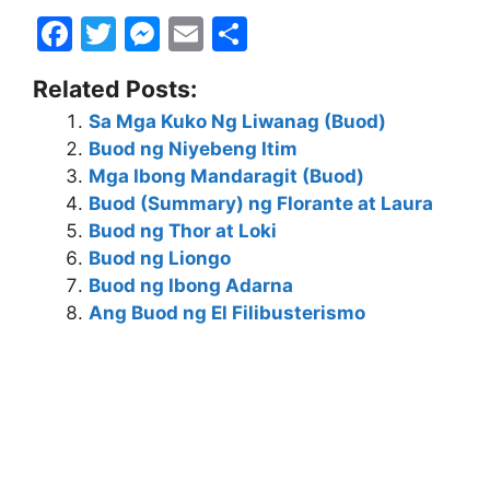
F
T
M
E
S
a
w
e
m
h
Related Posts:
c
itt
s
ai
ar
Sa Mga Kuko Ng Liwanag (Buod)
e
er
s
l
e
Buod ng Niyebeng Itim
b
e
Mga Ibong Mandaragit (Buod)
o
n
Buod (Summary) ng Florante at Laura
Buod ng Thor at Loki
o
g
Buod ng Liongo
k
er
Buod ng Ibong Adarna
Ang Buod ng El Filibusterismo