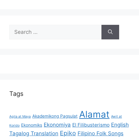
Search
for:
Tags
Alamat
Akademikong Pagsulat
Agila at Maya
Awit at
Ekonomiya
English
El Filibusterismo
Ekonomiks
Korido
Epiko
Tagalog Translation
Filipino Folk Songs