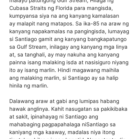
malayo patungong Gulf Stream, Hilaga ng
Cubasa Straits ng Florida para mangisda,
kumpyansa siya na ang kanyang kamalasan
ay malapit nang matapos. Sa ika-85 na araw ng
kanyang napakamalas na pangingisda, lumayag
si Santiago gamit ang kanyang bangkapatungo
sa Gulf Stream, inilagay ang kanyang mga linya
at, sa tanghali, ay may nakuha ang kanyang
painna isang malaking isda at nasisiguro niyang
ito ay isang marlin. Hindi magawang maihila
ang malaking marlin, si Santiago ay sa halip
hinila ng marlin.
Dalawang araw at gabi ang lumipas habang
hawak anglinya. Kahit nasugatan sa pakikibaka
at sakit, ipinahayag ni Santiago ang
mahabaging pagpapahalaga niSantiago sa
kaniyang mga kaaway, madalas niya itong