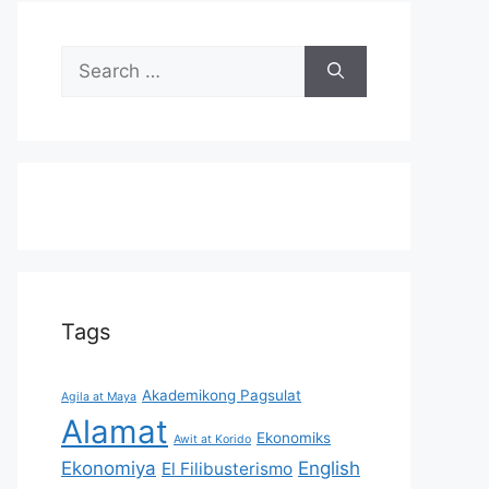
Search
for:
Tags
Akademikong Pagsulat
Agila at Maya
Alamat
Ekonomiks
Awit at Korido
Ekonomiya
English
El Filibusterismo