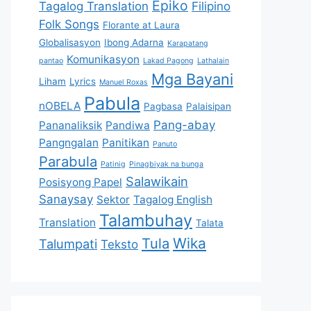
Epiko
Tagalog Translation
Filipino
Folk Songs
Florante at Laura
Globalisasyon
Ibong Adarna
Karapatang
Komunikasyon
pantao
Lakad Pagong
Lathalain
Mga Bayani
Liham
Lyrics
Manuel Roxas
Pabula
nOBELA
Pagbasa
Palaisipan
Pang-abay
Pananaliksik
Pandiwa
Pangngalan
Panitikan
Panuto
Parabula
Patinig
Pinagbiyak na bunga
Salawikain
Posisyong Papel
Sanaysay
Sektor
Tagalog English
Talambuhay
Translation
Talata
Tula
Wika
Talumpati
Teksto