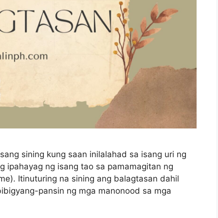
ang sining kung saan inilalahad sa isang uri ng
ng ipahayag ng isang tao sa pamamagitan ng
). Itinuturing na sining ang balagtasan dahil
abibigyang-pansin ng mga manonood sa mga