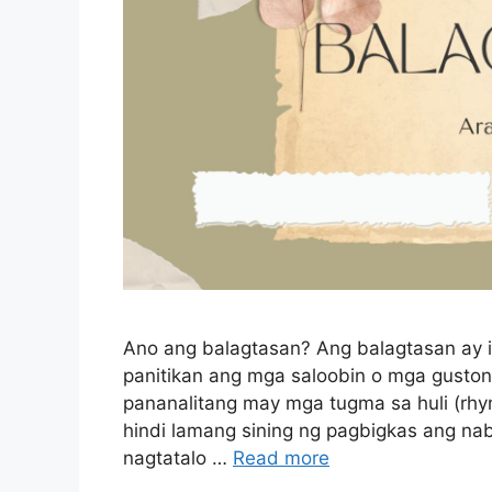
Ano ang balagtasan? Ang balagtasan ay is
panitikan ang mga saloobin o mga gusto
pananalitang may mga tugma sa huli (rhyme
hindi lamang sining ng pagbigkas ang n
nagtatalo …
Read more