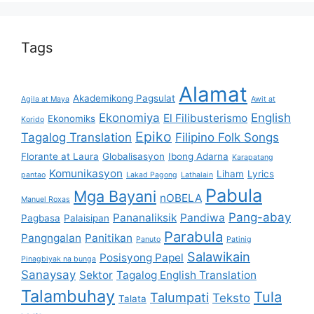
Tags
Alamat
Akademikong Pagsulat
Agila at Maya
Awit at
Ekonomiya
English
El Filibusterismo
Ekonomiks
Korido
Epiko
Tagalog Translation
Filipino Folk Songs
Florante at Laura
Globalisasyon
Ibong Adarna
Karapatang
Komunikasyon
Liham
Lyrics
pantao
Lakad Pagong
Lathalain
Pabula
Mga Bayani
nOBELA
Manuel Roxas
Pang-abay
Pananaliksik
Pandiwa
Pagbasa
Palaisipan
Parabula
Pangngalan
Panitikan
Panuto
Patinig
Salawikain
Posisyong Papel
Pinagbiyak na bunga
Sanaysay
Sektor
Tagalog English Translation
Talambuhay
Tula
Talumpati
Teksto
Talata