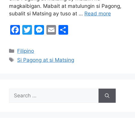
magkaibigan. Mabait at matulungin si Pagong,
subalit si Matsing ay tuso at …
Read more
F
T
M
E
S
a
w
e
m
h
c
itt
s
ai
ar
Categories
Filipino
e
er
s
l
e
Tags
Si Pagong at si Matsing
b
e
o
n
o
g
Search
k
er
for: