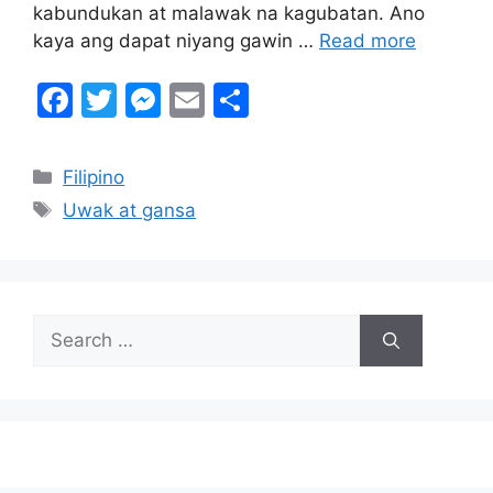
kabundukan at malawak na kagubatan. Ano
kaya ang dapat niyang gawin …
Read more
F
T
M
E
S
a
w
e
m
h
c
itt
s
ai
ar
Categories
Filipino
e
er
s
l
e
Tags
Uwak at gansa
b
e
o
n
o
g
Search
k
er
for: