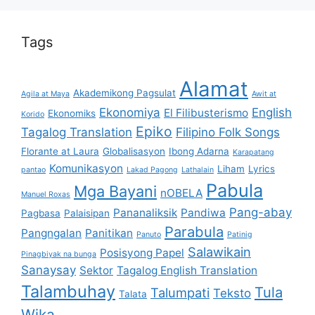
Tags
Alamat
Akademikong Pagsulat
Agila at Maya
Awit at
Ekonomiya
English
El Filibusterismo
Ekonomiks
Korido
Epiko
Tagalog Translation
Filipino Folk Songs
Florante at Laura
Globalisasyon
Ibong Adarna
Karapatang
Komunikasyon
Liham
Lyrics
pantao
Lakad Pagong
Lathalain
Pabula
Mga Bayani
nOBELA
Manuel Roxas
Pang-abay
Pananaliksik
Pandiwa
Pagbasa
Palaisipan
Parabula
Pangngalan
Panitikan
Panuto
Patinig
Salawikain
Posisyong Papel
Pinagbiyak na bunga
Sanaysay
Sektor
Tagalog English Translation
Talambuhay
Tula
Talumpati
Teksto
Talata
Wika