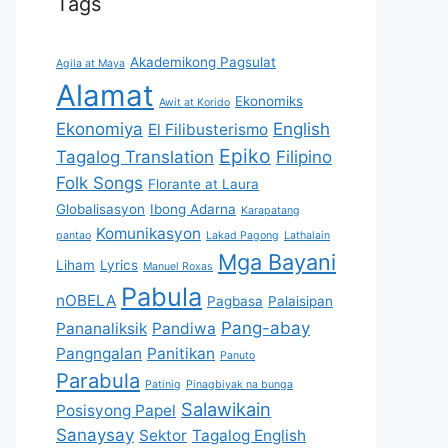
Tags
Akademikong Pagsulat
Agila at Maya
Alamat
Ekonomiks
Awit at Korido
Ekonomiya
English
El Filibusterismo
Epiko
Tagalog Translation
Filipino
Folk Songs
Florante at Laura
Globalisasyon
Ibong Adarna
Karapatang
Komunikasyon
pantao
Lakad Pagong
Lathalain
Mga Bayani
Liham
Lyrics
Manuel Roxas
Pabula
nOBELA
Pagbasa
Palaisipan
Pang-abay
Pananaliksik
Pandiwa
Pangngalan
Panitikan
Panuto
Parabula
Patinig
Pinagbiyak na bunga
Salawikain
Posisyong Papel
Sanaysay
Sektor
Tagalog English