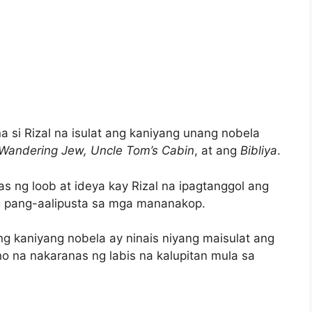
 si Rizal na isulat ang kaniyang unang nobela
Wandering Jew, Uncle Tom’s Cabin
, at ang
Bibliya
.
as ng loob at ideya kay Rizal na ipagtanggol ang
g pang-aalipusta sa mga mananakop.
 kaniyang nobela ay ninais niyang maisulat ang
no na nakaranas ng labis na kalupitan mula sa