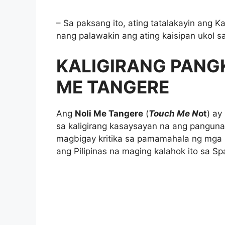
– Sa paksang ito, ating tatalakayin ang 
nang palawakin ang ating kaisipan ukol sa
KALIGIRANG PANG
ME TANGERE
Ang
Noli Me Tangere
(
Touch Me N
ot
) ay
sa kaligirang kasaysayan na ang panguna
magbigay kritika sa pamamahala ng mga 
ang Pilipinas na maging kalahok ito sa S