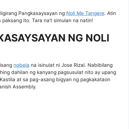
Kaligirang Pangkasaysayan ng
Noli Me Tangere
. Atin
 paksang ito. Tara na’t simulan na natin!
KASAYSAYAN NG NOLI
 isang
nobela
na isinulat ni Jose Rizal. Nabibilang
hing dahilan ng kanyang pagsusulat nito ay upang
Kastila at sa pag-asang bigyan ng pagkakataon
panish Assembly.