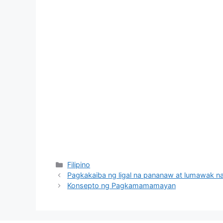
Categories
Filipino
Pagkakaiba ng ligal na pananaw at lumawak 
Konsepto ng Pagkamamamayan