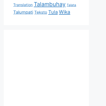
Talambuhay
Translation
Talata
Tula
Wika
Talumpati
Teksto