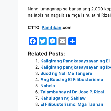
Nang lumaganap sa bansa ang 2,000 kopy
na labis na nagalit sa mga isinulat ni Rizal
CTTO:
Panitikan
.com
F
T
M
E
S
a
w
e
m
h
Related Posts:
c
itt
s
ai
ar
Kaligirang Pangkasaysayan ng El 
e
er
s
l
e
Kaligirang pangkasaysayan ng I
b
e
Buod ng Noli Me Tangere
o
n
Ang Buod ng El Filibusterismo
Nobela
o
g
Talambuhay ni Dr. Jose P. Rizal
k
er
Kahulugan ng Saklaw
El Filibusterismo: Mga Tauhan