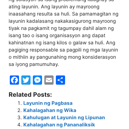
ating layunin. Ang layunin ay mayroong
inaasahang resulta sa huli. Sa pamamagitan ng
layunin kadalasang nakakasigurong mayroong
tiyak na pagkamit ng tagumpay dahil alam ng
isang tao o isang organisasyon ang dapat
kahinatnan ng isang kilos o galaw sa huli. Ang
pagiging responsable sa pagpili ng mga layunin
o mithiin ay pangunahing mong konsiderasyon
sa iyong pamumuhay.
F
T
M
E
S
a
w
e
m
h
Related Posts:
c
itt
s
ai
ar
Layunin ng Pagbasa
e
er
s
l
e
Kahalagahan ng Wika
b
e
Kahulugan at Layunin ng Lipunan
o
n
Kahalagahan ng Pananaliksik