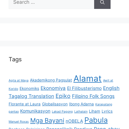
for:
Tags
Alamat
Akademikong Pagsulat
Agila at Maya
Awit at
Ekonomiya
English
El Filibusterismo
Ekonomiks
Korido
Epiko
Tagalog Translation
Filipino Folk Songs
Florante at Laura
Globalisasyon
Ibong Adarna
Karapatang
Komunikasyon
Liham
Lyrics
pantao
Lakad Pagong
Lathalain
Pabula
Mga Bayani
nOBELA
Manuel Roxas