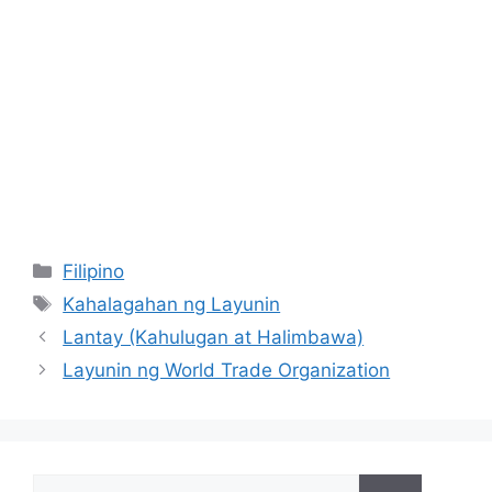
Categories
Filipino
Tags
Kahalagahan ng Layunin
Lantay (Kahulugan at Halimbawa)
Layunin ng World Trade Organization
Search