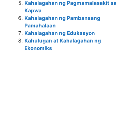
Kahalagahan ng Pagmamalasakit sa
o
g
Kapwa
k
er
Kahalagahan ng Pambansang
Pamahalaan
Kahalagahan ng Edukasyon
Kahulugan at Kahalagahan ng
Ekonomiks