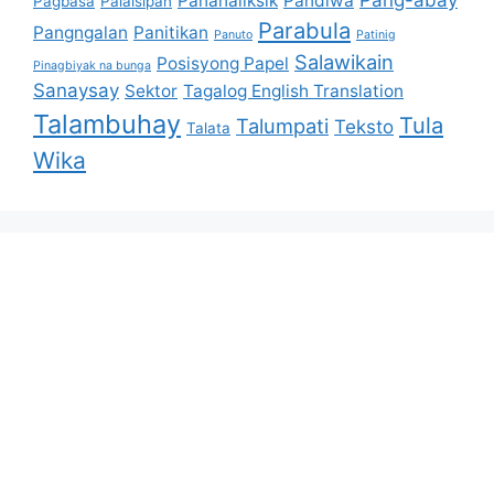
Pang-abay
Pananaliksik
Pandiwa
Pagbasa
Palaisipan
Parabula
Pangngalan
Panitikan
Panuto
Patinig
Salawikain
Posisyong Papel
Pinagbiyak na bunga
Sanaysay
Sektor
Tagalog English Translation
Talambuhay
Tula
Talumpati
Teksto
Talata
Wika