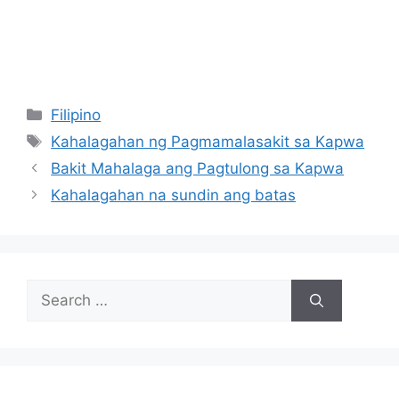
Categories
Filipino
Tags
Kahalagahan ng Pagmamalasakit sa Kapwa
Bakit Mahalaga ang Pagtulong sa Kapwa
Kahalagahan na sundin ang batas
Search
for: