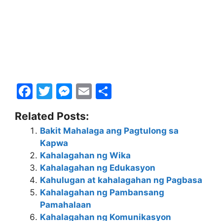
F
T
M
E
S
a
w
e
m
h
Related Posts:
c
itt
s
ai
ar
Bakit Mahalaga ang Pagtulong sa
e
er
s
l
e
Kapwa
b
e
Kahalagahan ng Wika
o
n
Kahalagahan ng Edukasyon
Kahulugan at kahalagahan ng Pagbasa
o
g
Kahalagahan ng Pambansang
k
er
Pamahalaan
Kahalagahan ng Komunikasyon