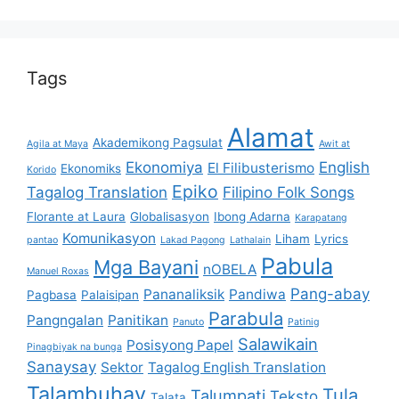
Tags
Alamat
Akademikong Pagsulat
Agila at Maya
Awit at
Ekonomiya
English
El Filibusterismo
Ekonomiks
Korido
Epiko
Tagalog Translation
Filipino Folk Songs
Florante at Laura
Globalisasyon
Ibong Adarna
Karapatang
Komunikasyon
Liham
Lyrics
pantao
Lakad Pagong
Lathalain
Pabula
Mga Bayani
nOBELA
Manuel Roxas
Pang-abay
Pananaliksik
Pandiwa
Pagbasa
Palaisipan
Parabula
Pangngalan
Panitikan
Panuto
Patinig
Salawikain
Posisyong Papel
Pinagbiyak na bunga
Sanaysay
Sektor
Tagalog English Translation
Talambuhay
Tula
Talumpati
Teksto
Talata