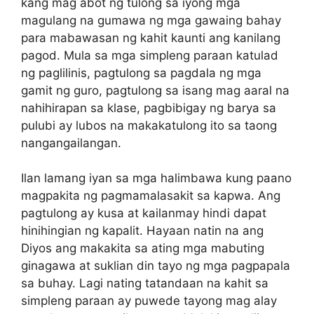
kang mag abot ng tulong sa iyong mga
magulang na gumawa ng mga gawaing bahay
para mabawasan ng kahit kaunti ang kanilang
pagod. Mula sa mga simpleng paraan katulad
ng paglilinis, pagtulong sa pagdala ng mga
gamit ng guro, pagtulong sa isang mag aaral na
nahihirapan sa klase, pagbibigay ng barya sa
pulubi ay lubos na makakatulong ito sa taong
nangangailangan.
Ilan lamang iyan sa mga halimbawa kung paano
magpakita ng pagmamalasakit sa kapwa. Ang
pagtulong ay kusa at kailanmay hindi dapat
hinihingian ng kapalit. Hayaan natin na ang
Diyos ang makakita sa ating mga mabuting
ginagawa at suklian din tayo ng mga pagpapala
sa buhay. Lagi nating tatandaan na kahit sa
simpleng paraan ay puwede tayong mag alay