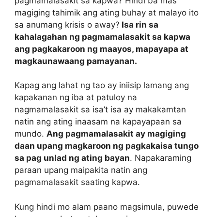
pagmamalasakit sa kapwa? Hindi ba mas
magiging tahimik ang ating buhay at malayo ito
sa anumang krisis o away?
Isa rin sa
kahalagahan ng pagmamalasakit sa kapwa
ang pagkakaroon ng maayos, mapayapa at
magkaunawaang pamayanan.
Kapag ang lahat ng tao ay iniisip lamang ang
kapakanan ng iba at patuloy na
nagmamalasakit sa isa’t isa ay makakamtan
natin ang ating inaasam na kapayapaan sa
mundo.
Ang pagmamalasakit ay magiging
daan upang magkaroon ng pagkakaisa tungo
sa pag unlad ng ating bayan
. Napakaraming
paraan upang maipakita natin ang
pagmamalasakit saating kapwa.
Kung hindi mo alam paano magsimula, puwede