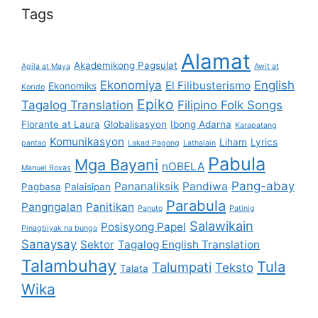
Tags
Alamat
Akademikong Pagsulat
Agila at Maya
Awit at
Ekonomiya
English
El Filibusterismo
Ekonomiks
Korido
Epiko
Tagalog Translation
Filipino Folk Songs
Florante at Laura
Globalisasyon
Ibong Adarna
Karapatang
Komunikasyon
Liham
Lyrics
pantao
Lakad Pagong
Lathalain
Pabula
Mga Bayani
nOBELA
Manuel Roxas
Pang-abay
Pananaliksik
Pandiwa
Pagbasa
Palaisipan
Parabula
Pangngalan
Panitikan
Panuto
Patinig
Salawikain
Posisyong Papel
Pinagbiyak na bunga
Sanaysay
Sektor
Tagalog English Translation
Talambuhay
Tula
Talumpati
Teksto
Talata
Wika