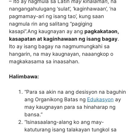
– Ito ay nagmula sa Latin
may kinalaman
, na
nangangahulugang ‘sulat’, ‘kaginhawaan’, ‘na
pagmamay-ari ng isang tao’, kung saan
nagmula rin ang salitang “pagiging
kasapi”.Ang kaugnayan ay ang
pagkakataon,
kasapatan at kaginhawaan ng isang bagay
.
Ito ay isang bagay na nagmumungkahi sa
hangarin, na may kaugnayan, naaangkop o
magkakasama sa inaasahan.
Halimbawa:
“Para sa akin na ang desisyon na baguhin
ang Organikong Batas ng
Edukasyon
ay
may kaugnayan para sa hinaharap ng
bansa.”
“Isinasaalang-alang ko ang may-
katuturang isang talakayan tungkol sa