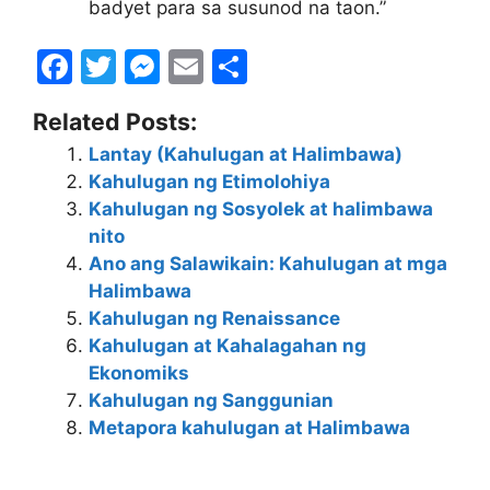
badyet para sa susunod na taon.”
F
T
M
E
S
a
w
e
m
h
Related Posts:
c
itt
s
ai
ar
Lantay (Kahulugan at Halimbawa)
e
er
s
l
e
Kahulugan ng Etimolohiya
b
e
Kahulugan ng Sosyolek at halimbawa
o
n
nito
Ano ang Salawikain: Kahulugan at mga
o
g
Halimbawa
k
er
Kahulugan ng Renaissance
Kahulugan at Kahalagahan ng
Ekonomiks
Kahulugan ng Sanggunian
Metapora kahulugan at Halimbawa