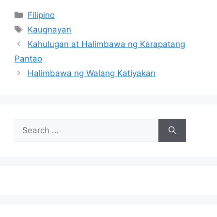
Categories
Filipino
Tags
Kaugnayan
Kahulugan at Halimbawa ng Karapatang
Pantao
Halimbawa ng Walang Katiyakan
Search
for: