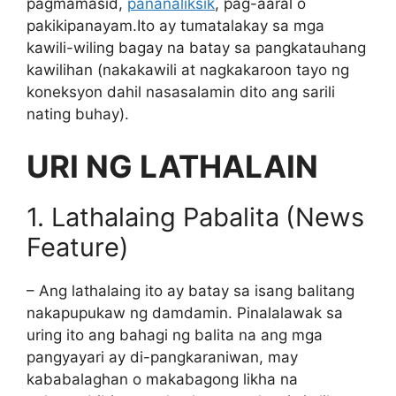
pagmamasid,
pananaliksik
, pag-aaral o
pakikipanayam.Ito ay tumatalakay sa mga
kawili-wiling bagay na batay sa pangkatauhang
kawilihan (nakakawili at nagkakaroon tayo ng
koneksyon dahil nasasalamin dito ang sarili
nating buhay).
URI NG LATHALAIN
1. Lathalaing Pabalita
(News
Feature)
– Ang lathalaing ito ay batay sa isang balitang
nakapupukaw ng damdamin. Pinalalawak sa
uring ito ang bahagi ng balita na ang mga
pangyayari ay di-pangkaraniwan, may
kababalaghan o makabagong likha na