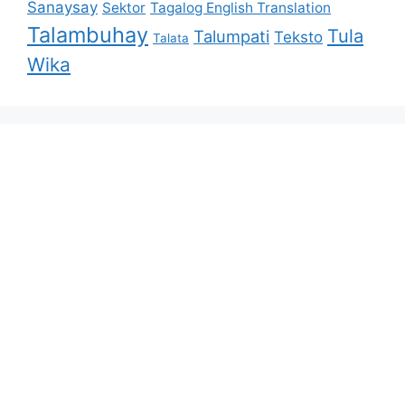
Sanaysay
Sektor
Tagalog English Translation
Talambuhay
Tula
Talumpati
Teksto
Talata
Wika