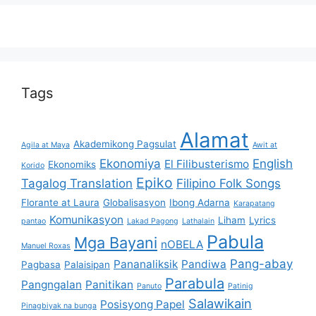
Tags
Alamat
Akademikong Pagsulat
Agila at Maya
Awit at
Ekonomiya
English
El Filibusterismo
Ekonomiks
Korido
Epiko
Tagalog Translation
Filipino Folk Songs
Florante at Laura
Globalisasyon
Ibong Adarna
Karapatang
Komunikasyon
Liham
Lyrics
pantao
Lakad Pagong
Lathalain
Pabula
Mga Bayani
nOBELA
Manuel Roxas
Pang-abay
Pananaliksik
Pandiwa
Pagbasa
Palaisipan
Parabula
Pangngalan
Panitikan
Panuto
Patinig
Salawikain
Posisyong Papel
Pinagbiyak na bunga