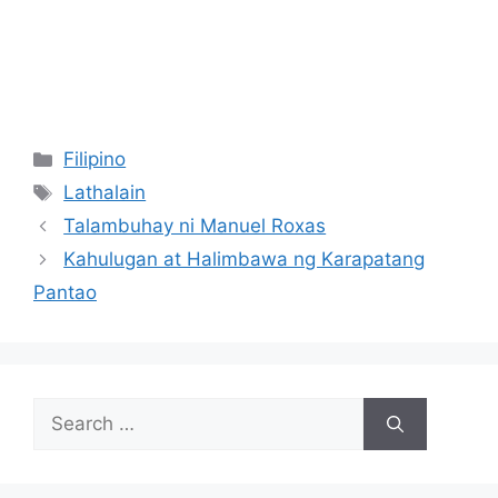
Categories
Filipino
Tags
Lathalain
Talambuhay ni Manuel Roxas
Kahulugan at Halimbawa ng Karapatang
Pantao
Search
for: