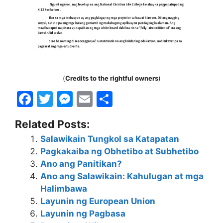
(
Credits to the rightful owners
)
F
T
M
E
S
a
w
e
m
h
Related Posts:
c
itt
s
ai
ar
Salawikain Tungkol sa Katapatan
e
er
s
l
e
Pagkakaiba ng Obhetibo at Subhetibo
b
e
Ano ang Panitikan?
o
n
Ano ang Salawikain: Kahulugan at mga
Halimbawa
o
g
Layunin ng European Union
k
er
Layunin ng Pagbasa