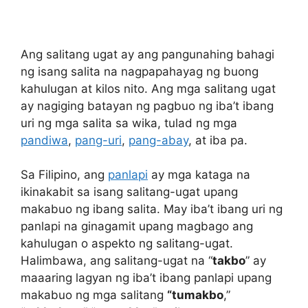
Ang salitang ugat ay ang pangunahing bahagi
ng isang salita na nagpapahayag ng buong
kahulugan at kilos nito. Ang mga salitang ugat
ay nagiging batayan ng pagbuo ng iba’t ibang
uri ng mga salita sa wika, tulad ng mga
pandiwa
,
pang-uri
,
pang-abay
, at iba pa.
Sa Filipino, ang
panlapi
ay mga kataga na
ikinakabit sa isang salitang-ugat upang
makabuo ng ibang salita. May iba’t ibang uri ng
panlapi na ginagamit upang magbago ang
kahulugan o aspekto ng salitang-ugat.
Halimbawa, ang salitang-ugat na “
takbo
” ay
maaaring lagyan ng iba’t ibang panlapi upang
makabuo ng mga salitang
“tumakbo
,”