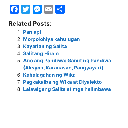
F
T
M
E
S
a
w
e
m
h
Related Posts:
c
itt
s
ai
ar
Panlapi
e
er
s
l
e
Morpolohiya kahulugan
b
e
Kayarian ng Salita
o
n
Salitang Hiram
Ano ang Pandiwa: Gamit ng Pandiwa
o
g
(Aksyon, Karanasan, Pangyayari)
k
er
Kahalagahan ng Wika
Pagkakaiba ng Wika at Diyalekto
Lalawigang Salita at mga halimbawa