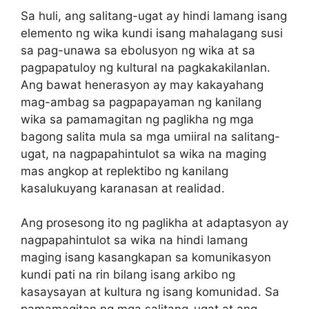
Sa huli, ang salitang-ugat ay hindi lamang isang
elemento ng wika kundi isang mahalagang susi
sa pag-unawa sa ebolusyon ng wika at sa
pagpapatuloy ng kultural na pagkakakilanlan.
Ang bawat henerasyon ay may kakayahang
mag-ambag sa pagpapayaman ng kanilang
wika sa pamamagitan ng paglikha ng mga
bagong salita mula sa mga umiiral na salitang-
ugat, na nagpapahintulot sa wika na maging
mas angkop at replektibo ng kanilang
kasalukuyang karanasan at realidad.
Ang prosesong ito ng paglikha at adaptasyon ay
nagpapahintulot sa wika na hindi lamang
maging isang kasangkapan sa komunikasyon
kundi pati na rin bilang isang arkibo ng
kasaysayan at kultura ng isang komunidad. Sa