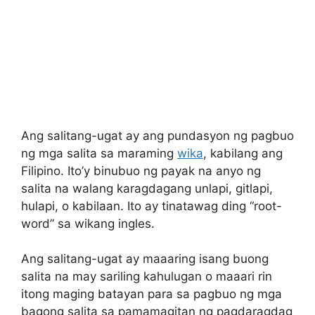
Ang salitang-ugat ay ang pundasyon ng pagbuo
ng mga salita sa maraming
wika
, kabilang ang
Filipino. Ito’y binubuo ng payak na anyo ng
salita na walang karagdagang unlapi, gitlapi,
hulapi, o kabilaan. Ito ay tinatawag ding “root-
word” sa wikang ingles.
Ang salitang-ugat ay maaaring isang buong
salita na may sariling kahulugan o maaari rin
itong maging batayan para sa pagbuo ng mga
bagong salita sa pamamagitan ng pagdaragdag