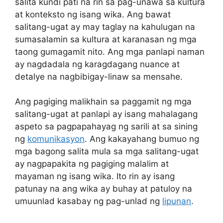
salita kundi pati na rin sa pag-unawa sa kultura
at konteksto ng isang wika. Ang bawat
salitang-ugat ay may taglay na kahulugan na
sumasalamin sa kultura at karanasan ng mga
taong gumagamit nito. Ang mga panlapi naman
ay nagdadala ng karagdagang nuance at
detalye na nagbibigay-linaw sa mensahe.
Ang pagiging malikhain sa paggamit ng mga
salitang-ugat at panlapi ay isang mahalagang
aspeto sa pagpapahayag ng sarili at sa sining
ng
komunikasyon
. Ang kakayahang bumuo ng
mga bagong salita mula sa mga salitang-ugat
ay nagpapakita ng pagiging malalim at
mayaman ng isang wika. Ito rin ay isang
patunay na ang wika ay buhay at patuloy na
umuunlad kasabay ng pag-unlad ng
lipunan
.