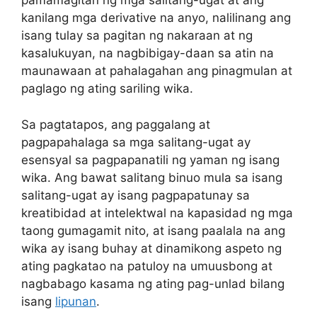
pamamagitan ng mga salitang-ugat at ang
kanilang mga derivative na anyo, nalilinang ang
isang tulay sa pagitan ng nakaraan at ng
kasalukuyan, na nagbibigay-daan sa atin na
maunawaan at pahalagahan ang pinagmulan at
paglago ng ating sariling wika.
Sa pagtatapos, ang paggalang at
pagpapahalaga sa mga salitang-ugat ay
esensyal sa pagpapanatili ng yaman ng isang
wika. Ang bawat salitang binuo mula sa isang
salitang-ugat ay isang pagpapatunay sa
kreatibidad at intelektwal na kapasidad ng mga
taong gumagamit nito, at isang paalala na ang
wika ay isang buhay at dinamikong aspeto ng
ating pagkatao na patuloy na umuusbong at
nagbabago kasama ng ating pag-unlad bilang
isang
lipunan
.