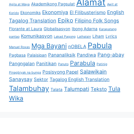
Alamat
Akademikong Pagsulat
Agila at Maya
Awit at
Ekonomiya
English
El Filibusterismo
Ekonomiks
Korido
Epiko
Tagalog Translation
Filipino Folk Songs
Florante at Laura
Globalisasyon
Ibong Adarna
Karapatang
Komunikasyon
Liham
Lyrics
pantao
Lakad Pagong
Lathalain
Pabula
Mga Bayani
nOBELA
Manuel Roxas
Pang-abay
Pananaliksik
Pandiwa
Pagbasa
Palaisipan
Parabula
Pangngalan
Panitikan
Panuto
Patinig
Salawikain
Posisyong Papel
Pinagbiyak na bunga
Sanaysay
Sektor
Tagalog English Translation
Talambuhay
Tula
Talumpati
Teksto
Talata
Wika