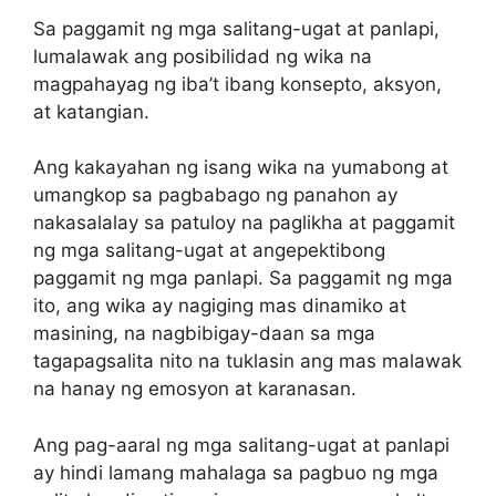
Sa paggamit ng mga salitang-ugat at panlapi,
lumalawak ang posibilidad ng wika na
magpahayag ng iba’t ibang konsepto, aksyon,
at katangian.
Ang kakayahan ng isang wika na yumabong at
umangkop sa pagbabago ng panahon ay
nakasalalay sa patuloy na paglikha at paggamit
ng mga salitang-ugat at angepektibong
paggamit ng mga panlapi. Sa paggamit ng mga
ito, ang wika ay nagiging mas dinamiko at
masining, na nagbibigay-daan sa mga
tagapagsalita nito na tuklasin ang mas malawak
na hanay ng emosyon at karanasan.
Ang pag-aaral ng mga salitang-ugat at panlapi
ay hindi lamang mahalaga sa pagbuo ng mga