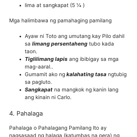
lima at sangkapat (5 1⁄4 )
Mga halimbawa ng pamahaging pamilang
Ayaw ni Toto ang umutang kay Pilo dahil
sa
limang persentaheng
tubo kada
taon.
Tiglilimang lapis
ang ibibigay sa mga
mag-aaral..
Gumamit ako ng
kalahating tasa
ngtubig
sa pagluto.
Sangkapat
na mangkok ng kanin lang
ang kinain ni Carlo.
4. Pahalaga
Pahalaga o Pahalagang Pamilang Ito ay
nagsasaad ng halaga (katumbas na pera) ng