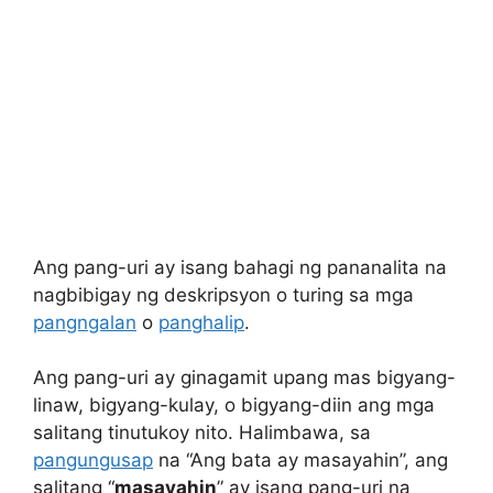
Ang pang-uri ay isang bahagi ng pananalita na
nagbibigay ng deskripsyon o turing sa mga
pangngalan
o
panghalip
.
Ang pang-uri ay ginagamit upang mas bigyang-
linaw, bigyang-kulay, o bigyang-diin ang mga
salitang tinutukoy nito. Halimbawa, sa
pangungusap
na “Ang bata ay masayahin”, ang
salitang “
masayahin
” ay isang pang-uri na