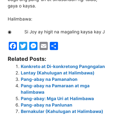
gaya o kaysa.
Halimbawa:
◉ Si Joy ay higit na magaling kaysa kay J
F
T
M
E
S
a
w
e
m
h
Related Posts:
c
itt
s
ai
ar
Konkreto at Di-konkretong Pangngalan
e
er
s
l
e
Lantay (Kahulugan at Halimbawa)
b
e
Pang-abay na Pamanahon
o
n
Pang-abay na Pamaraan at mga
halimbawa
o
g
Pang-abay: Mga Uri at Halimbawa
k
er
Pang-abay na Panlunan
Bernakular (Kahulugan at Halimbawa)