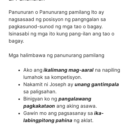
Panunuran o Panunurang pamilang Ito ay
nagsasaad ng posisyon ng pangngalan sa
pagkasunod-sunod ng mga tao o bagay.
Isinasabi ng mga ito kung pang-ilan ang tao o
bagay.
Mga halimbawa ng panunurang pamilang
Ako ang
ikalimang mag-aaral
na napiling
lumahok sa kompetisyon.
Nakamit ni Joseph ay
unang gantimpala
sa paligsahan.
Binigyan ko ng
pangalawang
pagkakataon
ang aking asawa.
Gawin mo ang pagsasanay sa
ika-
labingpitong pahina
ng aklat.