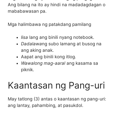
Ang bilang na ito ay hindi na madadagdagan o
mababawasan pa.
Mga halimbawa ng patakdang pamilang
Iisa
lang ang binili nyang notebook.
Dadalawa
ng subo lamang at busog na
ang aking anak.
Aapat ang binili kong itlog.
Wawalong mag-aaral
ang kasama sa
piknik.
Kaantasan ng Pang-uri
May tatlong (3) antas o kaantasan ng pang-uri:
ang lantay, pahambing, at pasukdol.