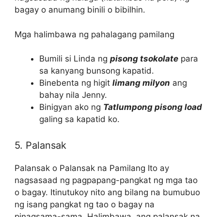
bagay o anumang binili o bibilhin.
Mga halimbawa ng pahalagang pamilang
Bumili si Linda ng
pisong tsokolate
para
sa kanyang bunsong kapatid.
Binebenta ng higit
limang milyon
ang
bahay nila Jenny.
Binigyan ako ng
Tatlumpong pisong load
galing sa kapatid ko.
5. Palansak
Palansak o Palansak na Pamilang Ito ay
nagsasaad ng pagpapang-pangkat ng mga tao
o bagay. Itinutukoy nito ang bilang na bumubuo
ng isang pangkat ng tao o bagay na
pinagsama-sama. Halimbawa, ang palansak na