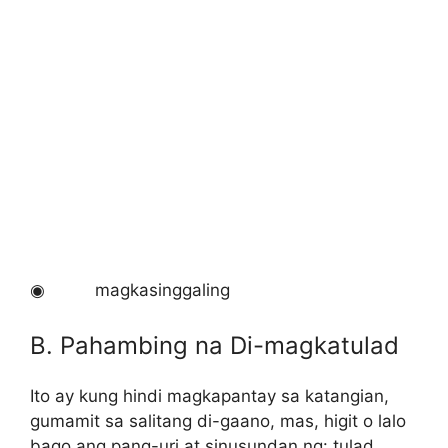
◉ magkasinggaling
B. Pahambing na Di-magkatulad
Ito ay kung hindi magkapantay sa katangian,
gumamit sa salitang di-gaano, mas, higit o lalo
bago ang pang-uri at sinusundan ng: tulad,