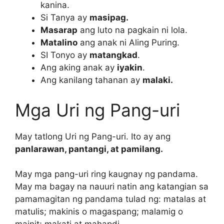
kanina.
Si Tanya ay
masipag.
Masarap
ang luto na pagkain ni lola.
Matalino
ang anak ni Aling Puring.
SI Tonyo ay
matangkad
.
Ang aking anak ay
iyakin
.
Ang kanilang tahanan ay
malaki.
Mga Uri ng Pang-uri
May tatlong Uri ng Pang-uri. Ito ay ang
panlarawan, pantangi, at pamilang.
May mga pang-uri ring kaugnay ng pandama.
May ma bagay na nauuri natin ang katangian sa
pamamagitan ng pandama tulad ng: matalas at
matulis; makinis o magaspang; malamig o