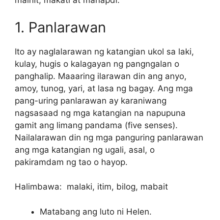
mainit; makati at mahapdi.
1. Panlarawan
Ito ay naglalarawan ng katangian ukol sa laki,
kulay, hugis o kalagayan ng pangngalan o
panghalip. Maaaring ilarawan din ang anyo,
amoy, tunog, yari, at lasa ng bagay. Ang mga
pang-uring panlarawan ay karaniwang
nagsasaad ng mga katangian na napupuna
gamit ang limang pandama (five senses).
Nailalarawan din ng mga panguring panlarawan
ang mga katangian ng ugali, asal, o
pakiramdam ng tao o hayop.
Halimbawa: malaki, itim, bilog, mabait
Matabang ang luto ni Helen.