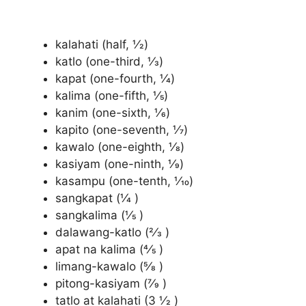
kalahati (half, 1⁄2)
katlo (one-third, 1⁄3)
kapat (one-fourth, 1⁄4)
kalima (one-fifth, 1⁄5)
kanim (one-sixth, 1⁄6)
kapito (one-seventh, 1⁄7)
kawalo (one-eighth, 1⁄8)
kasiyam (one-ninth, 1⁄9)
kasampu (one-tenth, 1⁄10)
sangkapat (1⁄4 )
sangkalima (1⁄5 )
dalawang-katlo (2⁄3 )
apat na kalima (4⁄5 )
limang-kawalo (5⁄8 )
pitong-kasiyam (7⁄9 )
tatlo at kalahati (3 1⁄2 )