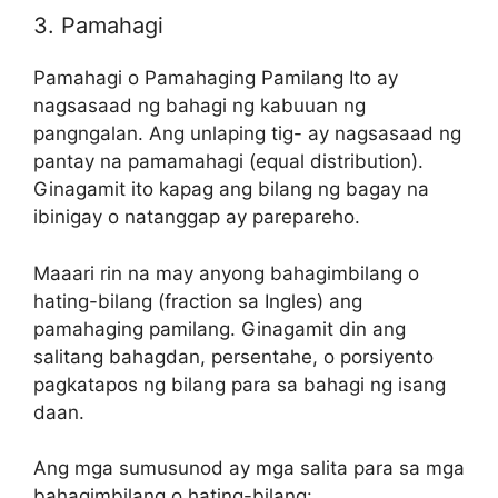
3. Pamahagi
Pamahagi o Pamahaging Pamilang Ito ay
nagsasaad ng bahagi ng kabuuan ng
pangngalan. Ang unlaping tig- ay nagsasaad ng
pantay na pamamahagi (equal distribution).
Ginagamit ito kapag ang bilang ng bagay na
ibinigay o natanggap ay parepareho.
Maaari rin na may anyong bahagimbilang o
hating-bilang (fraction sa Ingles) ang
pamahaging pamilang. Ginagamit din ang
salitang bahagdan, persentahe, o porsiyento
pagkatapos ng bilang para sa bahagi ng isang
daan.
Ang mga sumusunod ay mga salita para sa mga
bahagimbilang o hating-bilang: